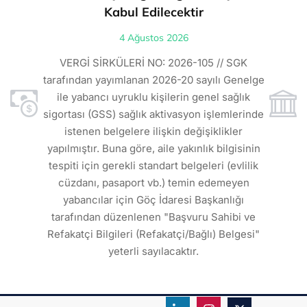
Kabul Edilecektir
lı
4 Ağustos 2026
VE
ı
t
VERGİ SİRKÜLERİ NO: 2026-105 // SGK
rde
s
tarafından yayımlanan 2026-20 sayılı Genelge
ile yabancı uyruklu kişilerin genel sağlık
sigortası (GSS) sağlık aktivasyon işlemlerinde
a
istenen belgelere ilişkin değişiklikler
den
s
yapılmıştır. Buna göre, aile yakınlık bilgisinin
tespiti için gerekli standart belgeleri (evlilik
ı
cüzdanı, pasaport vb.) temin edemeyen
r.
yabancılar için Göç İdaresi Başkanlığı
tarafından düzenlenen "Başvuru Sahibi ve
Refakatçi Bilgileri (Refakatçi/Bağlı) Belgesi"
yeterli sayılacaktır.