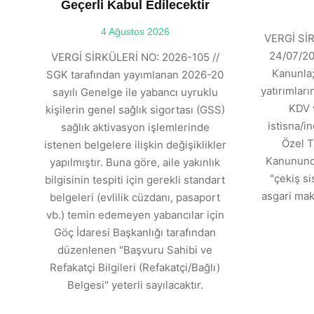
Geçerli Kabul Edilecektir
4 Ağustos 2026
VERGİ SİR
24/07/202
VERGİ SİRKÜLERİ NO: 2026-105 //
Kanunla;
SGK tarafından yayımlanan 2026-20
yatırımlar
sayılı Genelge ile yabancı uyruklu
KDV 
kişilerin genel sağlık sigortası (GSS)
istisna/in
sağlık aktivasyon işlemlerinde
Özel T
istenen belgelere ilişkin değişiklikler
Kanununda
yapılmıştır. Buna göre, aile yakınlık
"çekiş si
bilgisinin tespiti için gerekli standart
asgari mak
belgeleri (evlilik cüzdanı, pasaport
vb.) temin edemeyen yabancılar için
Göç İdaresi Başkanlığı tarafından
düzenlenen "Başvuru Sahibi ve
Refakatçi Bilgileri (Refakatçi/Bağlı)
Belgesi" yeterli sayılacaktır.