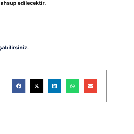
mahsup edilecektir
.
abilirsiniz.