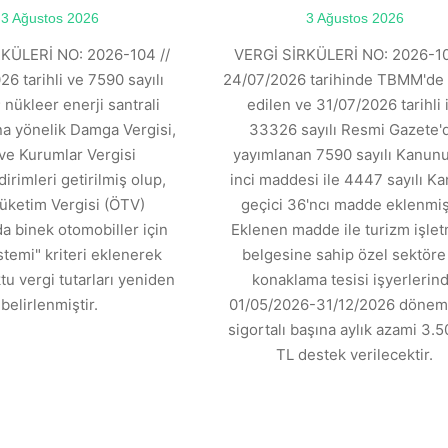
3 Ağustos 2026
3 Ağustos 2026
KÜLERİ NO: 2026-104 //
VERGİ SİRKÜLERİ NO: 2026-10
6 tarihli ve 7590 sayılı
24/07/2026 tarihinde TBMM'de 
 nükleer enerji santrali
edilen ve 31/07/2026 tarihli 
ına yönelik Damga Vergisi,
33326 sayılı Resmi Gazete'
ve Kurumlar Vergisi
yayımlanan 7590 sayılı Kanunu
dirimleri getirilmiş olup,
inci maddesi ile 4447 sayılı K
üketim Vergisi (ÖTV)
geçici 36'ncı madde eklenmişt
 binek otomobiller için
Eklenen madde ile turizm işle
stemi" kriteri eklenerek
belgesine sahip özel sektöre 
tu vergi tutarları yeniden
konaklama tesisi işyerlerin
belirlenmiştir.
01/05/2026-31/12/2026 dönemi
sigortalı başına aylık azami 3.5
TL destek verilecektir.