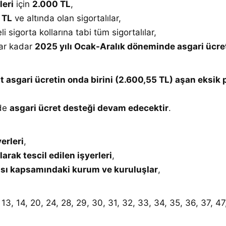
leri
için
2.000 TL
,
 TL
ve altında olan sigortalılar,
 sigorta kollarına tabi tüm sigortalılar,
tar kadar
2025 yılı Ocak-Aralık döneminde asgari ücre
 asgari ücretin onda birini (2.600,55 TL) aşan eksik 
de
asgari ücret desteği devam edecektir
.
erleri
,
arak tescil edilen işyerleri
,
rası kapsamındaki kurum ve kuruluşlar
,
, 13, 14, 20, 24, 28, 29, 30, 31, 32, 33, 34, 35, 36, 37, 47