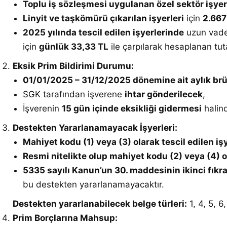
Toplu iş sözleşmesi uygulanan özel sektör işyer
Linyit ve taşkömürü çıkarılan işyerleri
için
2.667
2025 yılında tescil edilen işyerlerinde
uzun vadeli
için
günlük 33,33 TL
ile çarpılarak hesaplanan tu
Eksik Prim Bildirimi Durumu:
01/01/2025 – 31/12/2025 dönemine ait aylık brüt
SGK tarafından işverene
ihtar gönderilecek
,
İşverenin
15 gün içinde eksikliği gidermesi
halin
Destekten Yararlanamayacak İşyerleri:
Mahiyet kodu (1) veya (3) olarak tescil edilen işy
Resmi nitelikte olup mahiyet kodu (2) veya (4) ol
5335 sayılı Kanun’un 30. maddesinin ikinci fık
bu destekten yararlanamayacaktır.
Destekten yararlanabilecek belge türleri:
1, 4, 5, 6
Prim Borçlarına Mahsup: