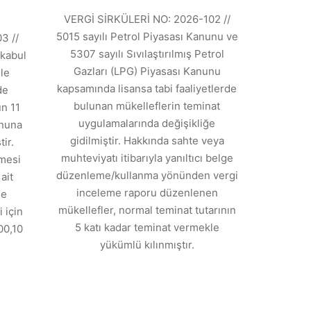
VERGİ SİRKÜLERİ NO: 2026-102 //
5015 sayılı Petrol Piyasası Kanunu ve
3 //
5307 sayılı Sıvılaştırılmış Petrol
kabul
Gazları (LPG) Piyasası Kanunu
ile
kapsamında lisansa tabi faaliyetlerde
de
bulunan mükelleflerin teminat
n 11
uygulamalarında değişikliğe
anuna
gidilmiştir. Hakkında sahte veya
ir.
muhteviyatı itibarıyla yanıltıcı belge
tmesi
düzenleme/kullanma yönünden vergi
ait
inceleme raporu düzenlenen
de
mükellefler, normal teminat tutarının
 için
5 katı kadar teminat vermekle
00,10
yükümlü kılınmıştır.