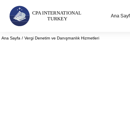
Ana Sayf
Ana Sayfa
Vergi Denetim ve Danışmanlık Hizmetleri
You are here:
Vergi Denetim ve Dan
İşletmenizin Finansal Sağlığını Güvence Altına Alın