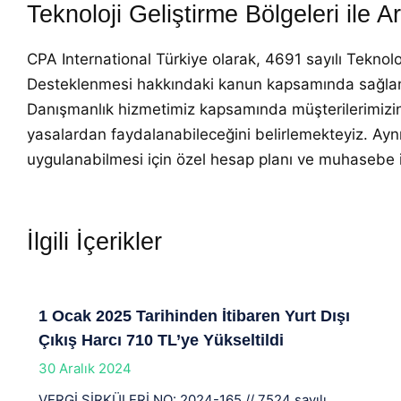
Teknoloji Geliştirme Bölgeleri ile 
CPA International Türkiye olarak, 4691 sayılı Teknolo
Desteklenmesi hakkındaki kanun kapsamında sağlanan 
Danışmanlık hizmetimiz kapsamında müşterilerimizin
yasalardan faydalanabileceğini belirlemekteyiz. Aynı
uygulanabilmesi için özel hesap planı ve muhasebe 
İlgili İçerikler
1 Ocak 2025 Tarihinden İtibaren Yurt Dışı
Çıkış Harcı 710 TL’ye Yükseltildi
30 Aralık 2024
VERGİ SİRKÜLERİ NO: 2024-165 // 7524 sayılı