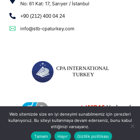
No: 61 Kat: 17, Sarıyer / İstanbul
+90 (212) 400 04 24
info@stb-cpaturkey.com
Web sitemizde size en iyi deneyimi sunabilmemiz için çerezleri
kullanıyoruz. Bu siteyi kullanmaya devam ederseniz, bunu kabul
ettiğinizi varsayarız.
Tamam
Hayır
Gizlilik politikası