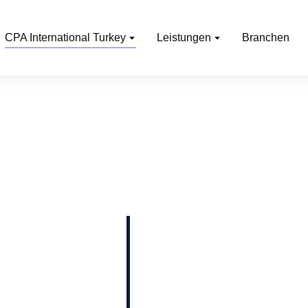
CPA International Turkey
Leistungen
Branchen
nternational Turkey!
cht, sowohl lokale als
n der Türkei oder bei
sst Unterstützung in
haltung,
, Lohnbuchhaltung,