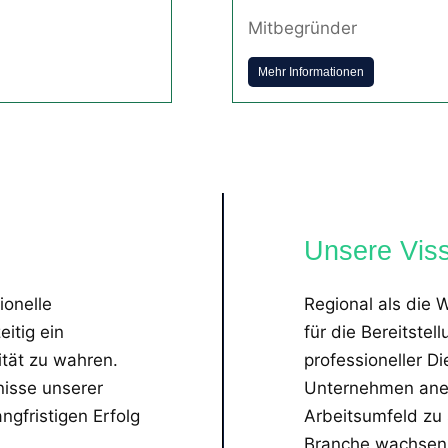
Mitbegründer
Mehr Informationen
Unsere Vis
ionelle
Regional als die 
itig ein
für die Bereitstel
ität zu wahren.
professioneller D
nisse unserer
Unternehmen anerk
ngfristigen Erfolg
Arbeitsumfeld zu 
Branche wachsen 