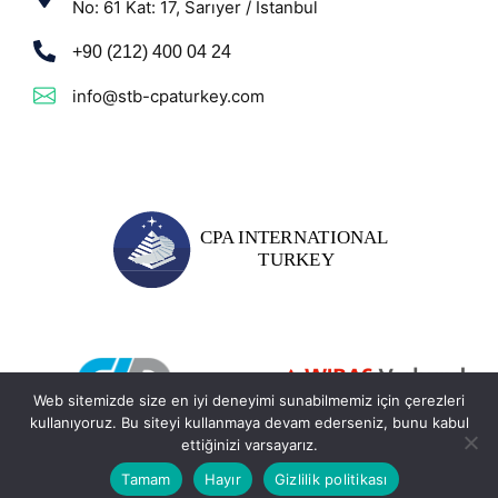
No: 61 Kat: 17, Sarıyer / İstanbul
+90 (212) 400 04 24
info@stb-cpaturkey.com
Web sitemizde size en iyi deneyimi sunabilmemiz için çerezleri
kullanıyoruz. Bu siteyi kullanmaya devam ederseniz, bunu kabul
ettiğinizi varsayarız.
Tamam
Hayır
Gizlilik politikası