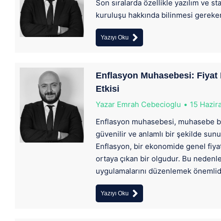
Son sıralarda özellikle yazılım ve st
kuruluşu hakkında bilinmesi gereke
Yazıyı Oku
Enflasyon Muhasebesi: Fiyat 
Etkisi
Yazar
Emrah Cebecioglu
15 Hazir
Enflasyon muhasebesi, muhasebe bilg
güvenilir ve anlamlı bir şekilde su
Enflasyon, bir ekonomide genel fiya
ortaya çıkan bir olgudur. Bu nedenl
uygulamalarını düzenlemek önemlidi
Yazıyı Oku