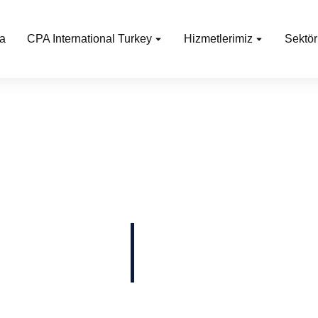
a
CPA International Turkey
Hizmetlerimiz
Sektör
ulaşabilirsiniz. İş
iklikler, sektör
oğru yerdesiniz.