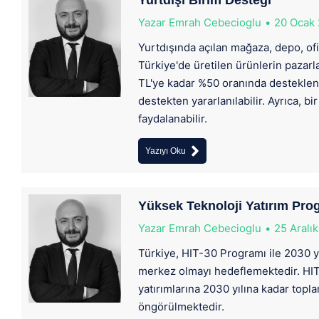
Yurtdışı Birim Desteği
Yazar
Emrah Cebecioglu
20 Ocak
Yurtdışında açılan mağaza, depo, ofi
Türkiye'de üretilen ürünlerin pazarla
TL'ye kadar %50 oranında desteklenir
destekten yararlanılabilir. Ayrıca, bi
faydalanabilir.
Yazıyı Oku
Yüksek Teknoloji Yatırım Pro
Yazar
Emrah Cebecioglu
25 Aralı
Türkiye, HIT-30 Programı ile 2030 yı
merkez olmayı hedeflemektedir. HIT
yatırımlarına 2030 yılına kadar top
öngörülmektedir.