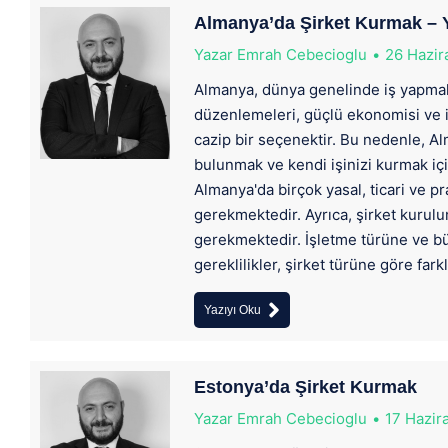
Almanya’da Şirket Kurmak – Ya
Yazar
Emrah Cebecioglu
26 Hazir
Almanya, dünya genelinde iş yapmak i
düzenlemeleri, güçlü ekonomisi ve is
cazip bir seçenektir. Bu nedenle, A
bulunmak ve kendi işinizi kurmak için
Almanya'da birçok yasal, ticari ve 
gerekmektedir. Ayrıca, şirket kurulumu
gerekmektedir. İşletme türüne ve bü
gereklilikler, şirket türüne göre farkl
Yazıyı Oku
Estonya’da Şirket Kurmak
Yazar
Emrah Cebecioglu
17 Hazir