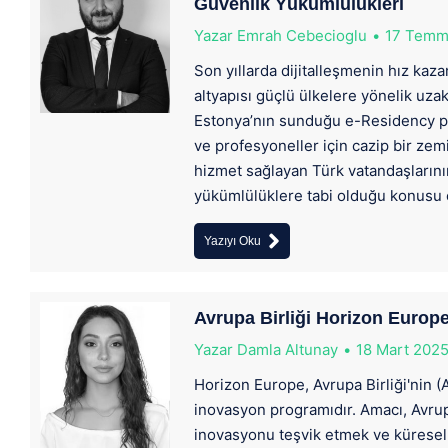
Güvenlik Yükümlülükleri
Yazar
Emrah Cebecioglu
17 Temm
Son yıllarda dijitalleşmenin hız kaza
altyapısı güçlü ülkelere yönelik uza
Estonya’nın sunduğu e-Residency pr
ve profesyoneller için cazip bir zem
hizmet sağlayan Türk vatandaşlarını
yükümlülüklere tabi olduğu konusu 
Yazıyı Oku
Avrupa Birliği Horizon Europe
Yazar
Damla Altunay
18 Mart 202
Horizon Europe, Avrupa Birliği'nin (
inovasyon programıdır. Amacı, Avrup
inovasyonu teşvik etmek ve küresel