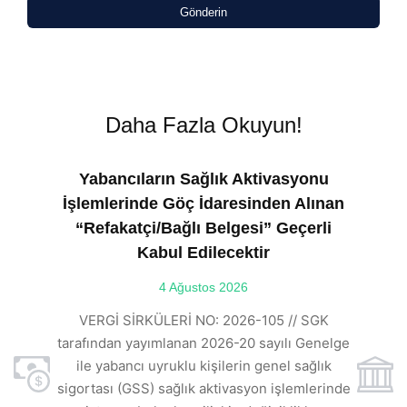
Gönderin
Daha Fazla Okuyun!
Yabancıların Sağlık Aktivasyonu
İşlemlerinde Göç İdaresinden Alınan
“Refakatçi/Bağlı Belgesi” Geçerli
Kabul Edilecektir
ılı
4 Ağustos 2026
VE
ı
t
VERGİ SİRKÜLERİ NO: 2026-105 // SGK
rde
s
tarafından yayımlanan 2026-20 sayılı Genelge
ile yabancı uyruklu kişilerin genel sağlık
sigortası (GSS) sağlık aktivasyon işlemlerinde