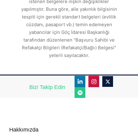
a
istenen belgelere ilişkin değişiklikler
den
s
yapılmıştır. Buna göre, aile yakınlık bilgisinin
tespiti için gerekli standart belgeleri (evlilik
ı
cüzdanı, pasaport vb.) temin edemeyen
r.
yabancılar için Göç İdaresi Başkanlığı
tarafından düzenlenen "Başvuru Sahibi ve
Refakatçi Bilgileri (Refakatçi/Bağlı) Belgesi"
yeterli sayılacaktır.
Bizi Takip Edin
Hakkımızda