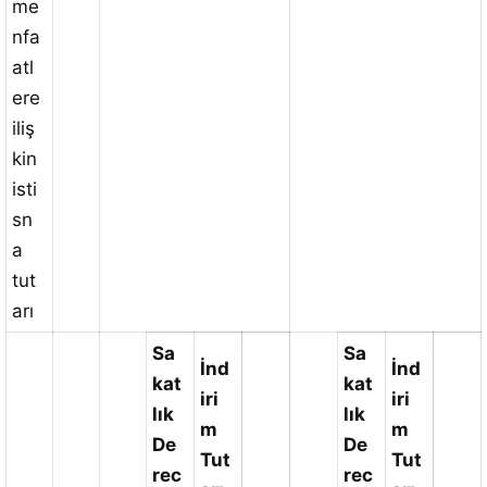
me
nfa
atl
ere
iliş
kin
isti
sn
a
tut
arı
Sa
Sa
İnd
İnd
kat
kat
iri
iri
lık
lık
m
m
De
De
Tut
Tut
rec
rec