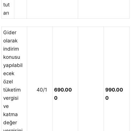
tut
arı
Gider
olarak
indirim
konusu
yapılabil
ecek
özel
tüketim
40/1
690.00
990.00
vergisi
0
0
ve
katma
değer
vergisini