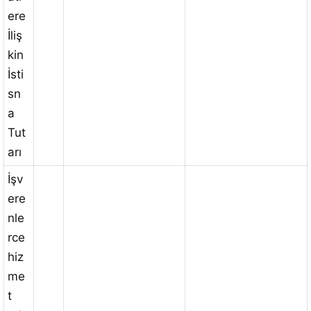
ere
İliş
kin
İsti
sn
a
Tut
arı
İşv
ere
nle
rce
hiz
me
t