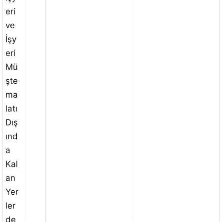
eri
ve
İşy
eri
Mü
şte
ma
latı
Dış
ınd
a
Kal
an
Yer
ler
de