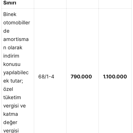
Sınırı
Binek
otomobiller
de
amortisma
n olarak
indirim
konusu
yapılabilec
68/1-4
790.000
1.100.000
ek tutar;
özel
tüketim
vergisi ve
katma
değer
vergisi