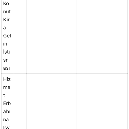
Ko
nut
Kir
a
Gel
iri
İsti
sn
ası
Hiz
me
t
Erb
abı
na
İşy