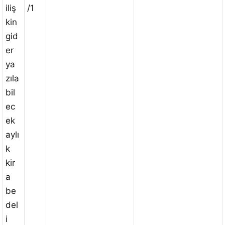
iliş
/1
kin
gid
er
ya
zıla
bil
ec
ek
aylı
k
kir
a
be
del
i