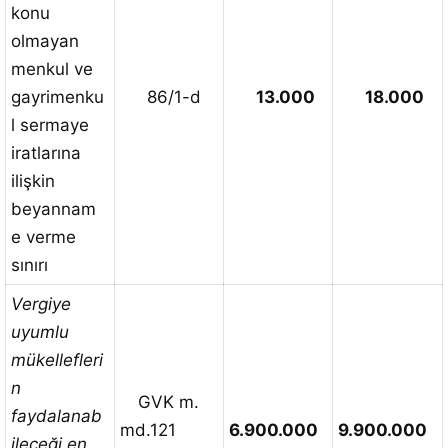
konu
olmayan
menkul ve
gayrimenku
86/1-d
13.000
18.000
l sermaye
iratlarına
ilişkin
beyannam
e verme
sınırı
Vergiye
uyumlu
mükellefleri
n
GVK m.
faydalanab
md.121
6.900.000
9.900.000
ileceği en