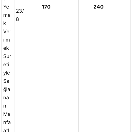
Ye
170
240
23/
me
8
k
Ver
ilm
ek
Sur
eti
yle
Sa
ğla
na
n
Me
nfa
atl