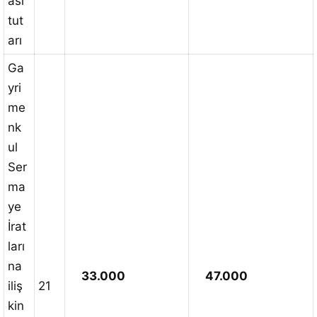
ası
tut
arı
Ga
yri
me
nk
ul
Ser
ma
ye
İrat
ları
na
33.000
47.000
iliş
21
kin