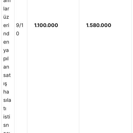
am
lar
üz
eri
9/1
1.100.000
1.580.000
nd
0
en
ya
pıl
an
sat
ış
ha
sıla
tı
isti
sn