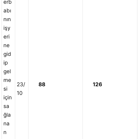
erb
abı
nın
işy
eri
ne
gid
ip
gel
me
23/
88
126
si
10
için
sa
ğla
na
n