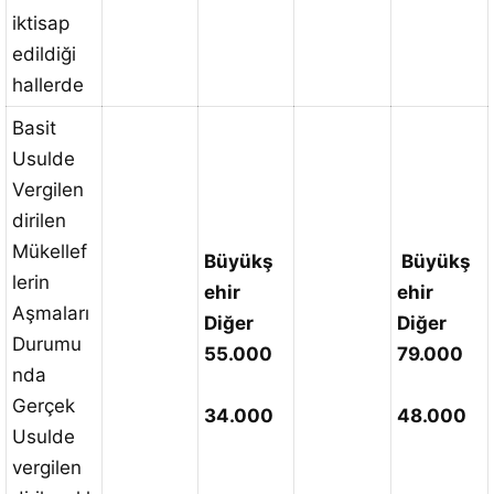
iktisap
edildiği
hallerde
Basit
Usulde
Vergilen
dirilen
Mükellef
Büyükş
Büyükş
lerin
ehir
ehir
Aşmaları
Diğer
Diğer
Durumu
55.000
79.000
nda
Gerçek
34.000
48.000
Usulde
vergilen