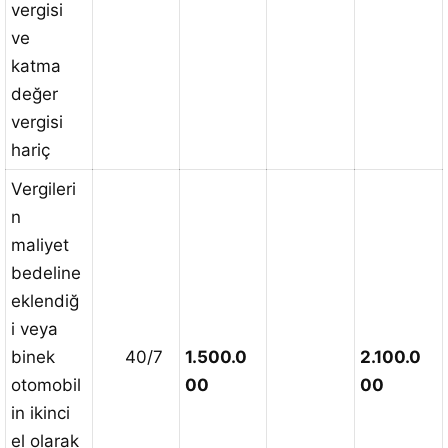
vergisi
ve
katma
değer
vergisi
hariç
Vergileri
n
maliyet
bedeline
eklendiğ
i veya
binek
40/7
1.500.0
2.100.0
otomobil
00
00
in ikinci
el olarak