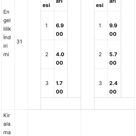
arı
arı
esi
esi
En
gel
1
6.9
1
9.9
lilik
00
00
İnd
31
iri
mi
2
4.0
2
5.7
00
00
3
1.7
3
2.4
00
00
Kir
ala
ma