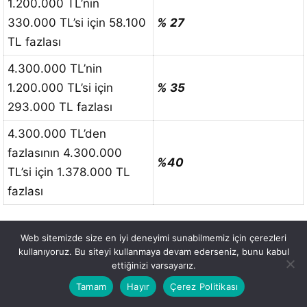
1.200.000 TL’nin
330.000 TL’si için 58.100
% 27
TL fazlası
4.300.000 TL’nin
1.200.000 TL’si için
% 35
293.000 TL fazlası
4.300.000 TL’den
fazlasının 4.300.000
%40
TL’si için 1.378.000 TL
fazlası
Kar Hadleri Emsallerine Göre
Web sitemizde size en iyi deneyimi sunabilmemiz için çerezleri
kullanıyoruz. Bu siteyi kullanmaya devam ederseniz, bunu kabul
Düşük Olarak Belirlenen Bazı
ettiğinizi varsayarız.
Mallara İlişkin Belirlenen
Tamam
Hayır
Çerez Politikası