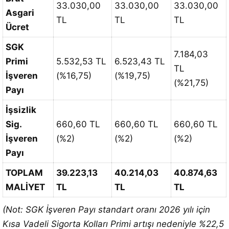
33.030,00
33.030,00
33.030,00
Asgari
TL
TL
TL
Ücret
SGK
7.184,03
Primi
5.532,53 TL
6.523,43 TL
TL
İşveren
(%16,75)
(%19,75)
(%21,75)
Payı
İşsizlik
Sig.
660,60 TL
660,60 TL
660,60 TL
İşveren
(%2)
(%2)
(%2)
Payı
TOPLAM
39.223,13
40.214,03
40.874,63
MALİYET
TL
TL
TL
(Not: SGK İşveren Payı standart oranı 2026 yılı için
Kısa Vadeli Sigorta Kolları Primi artışı nedeniyle %22,5