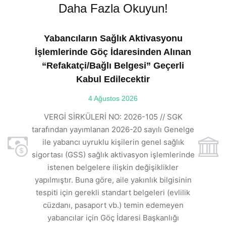
Daha Fazla Okuyun!
Yabancıların Sağlık Aktivasyonu
İşlemlerinde Göç İdaresinden Alınan
“Refakatçi/Bağlı Belgesi” Geçerli
Kabul Edilecektir
ılı
4 Ağustos 2026
VE
ı
t
VERGİ SİRKÜLERİ NO: 2026-105 // SGK
rde
s
tarafından yayımlanan 2026-20 sayılı Genelge
ile yabancı uyruklu kişilerin genel sağlık
sigortası (GSS) sağlık aktivasyon işlemlerinde
a
istenen belgelere ilişkin değişiklikler
den
s
yapılmıştır. Buna göre, aile yakınlık bilgisinin
tespiti için gerekli standart belgeleri (evlilik
ı
cüzdanı, pasaport vb.) temin edemeyen
r.
yabancılar için Göç İdaresi Başkanlığı