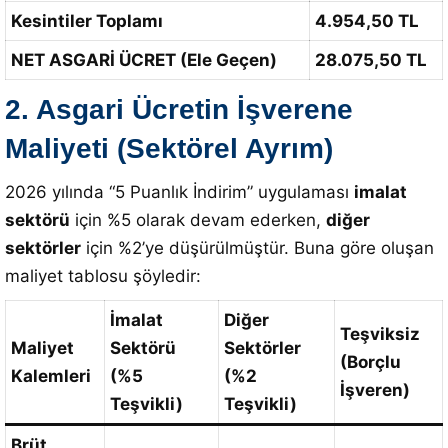
Kesintiler Toplamı
4.954,50 TL
NET ASGARİ ÜCRET (Ele Geçen)
28.075,50 TL
2. Asgari Ücretin İşverene
Maliyeti (Sektörel Ayrım)
2026 yılında “5 Puanlık İndirim” uygulaması
imalat
sektörü
için %5 olarak devam ederken,
diğer
sektörler
için %2’ye düşürülmüştür. Buna göre oluşan
maliyet tablosu şöyledir:
İmalat
Diğer
Teşviksiz
Maliyet
Sektörü
Sektörler
(Borçlu
Kalemleri
(%5
(%2
İşveren)
Teşvikli)
Teşvikli)
Brüt