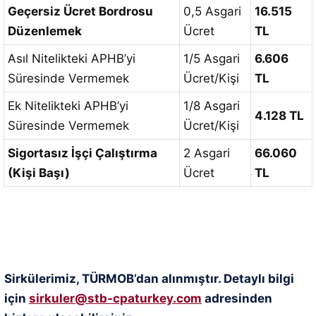
Geçersiz Ücret Bordrosu
0,5 Asgari
16.515
Düzenlemek
Ücret
TL
Asıl Nitelikteki APHB’yi
1/5 Asgari
6.606
Süresinde Vermemek
Ücret/Kişi
TL
Ek Nitelikteki APHB’yi
1/8 Asgari
4.128 TL
Süresinde Vermemek
Ücret/Kişi
Sigortasız İşçi Çalıştırma
2 Asgari
66.060
(Kişi Başı)
Ücret
TL
Sirkülerimiz, TÜRMOB’dan alınmıştır. Detaylı bilgi
için
sirkuler@stb-cpaturkey.com
adresinden