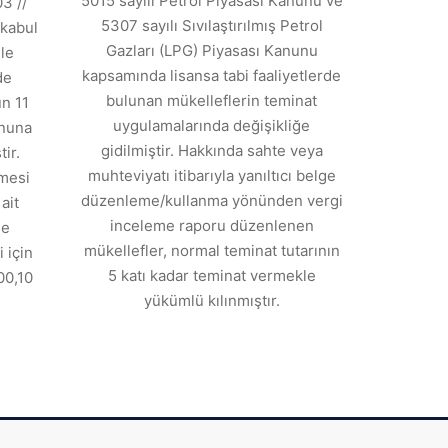
5015 sayılı Petrol Piyasası Kanunu ve
3 //
5307 sayılı Sıvılaştırılmış Petrol
kabul
Gazları (LPG) Piyasası Kanunu
ile
kapsamında lisansa tabi faaliyetlerde
de
bulunan mükelleflerin teminat
n 11
uygulamalarında değişikliğe
anuna
gidilmiştir. Hakkında sahte veya
ir.
muhteviyatı itibarıyla yanıltıcı belge
tmesi
düzenleme/kullanma yönünden vergi
ait
inceleme raporu düzenlenen
de
mükellefler, normal teminat tutarının
 için
5 katı kadar teminat vermekle
00,10
yükümlü kılınmıştır.