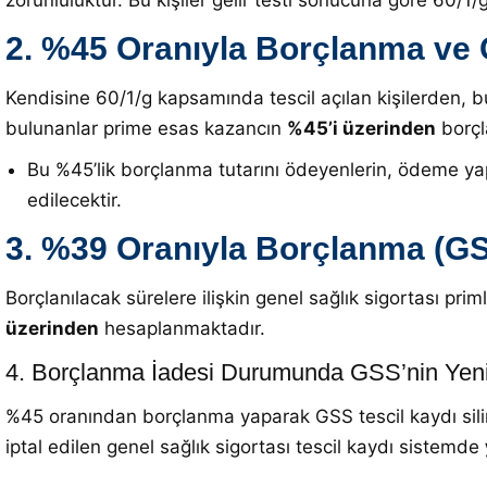
zorunluluktur
.
Bu kişiler gelir testi sonucuna göre 60/1/
2. %45 Oranıyla Borçlanma ve G
Kendisine 60/1/g kapsamında tescil açılan kişilerden
bulunanlar prime esas kazancın
%45’i üzerinden
borçla
Bu %45’lik borçlanma tutarını ödeyenlerin, ödeme yap
edilecektir
.
3. %39 Oranıyla Borçlanma (GS
Borçlanılacak sürelere ilişkin genel sağlık sigortası p
üzerinden
hesaplanmaktadır
.
4. Borçlanma İadesi Durumunda GSS’nin Yeni
%45 oranından borçlanma yaparak GSS tescil kaydı siline
iptal edilen genel sağlık sigortası tescil kaydı sistemde