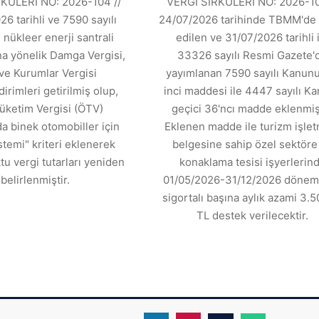
KÜLERİ NO: 2026-104 //
VERGİ SİRKÜLERİ NO: 2026-10
6 tarihli ve 7590 sayılı
24/07/2026 tarihinde TBMM'de 
 nükleer enerji santrali
edilen ve 31/07/2026 tarihli 
ına yönelik Damga Vergisi,
33326 sayılı Resmi Gazete'
ve Kurumlar Vergisi
yayımlanan 7590 sayılı Kanunu
dirimleri getirilmiş olup,
inci maddesi ile 4447 sayılı K
üketim Vergisi (ÖTV)
geçici 36'ncı madde eklenmişt
 binek otomobiller için
Eklenen madde ile turizm işle
stemi" kriteri eklenerek
belgesine sahip özel sektöre 
tu vergi tutarları yeniden
konaklama tesisi işyerlerin
belirlenmiştir.
01/05/2026-31/12/2026 dönemi
sigortalı başına aylık azami 3.5
TL destek verilecektir.