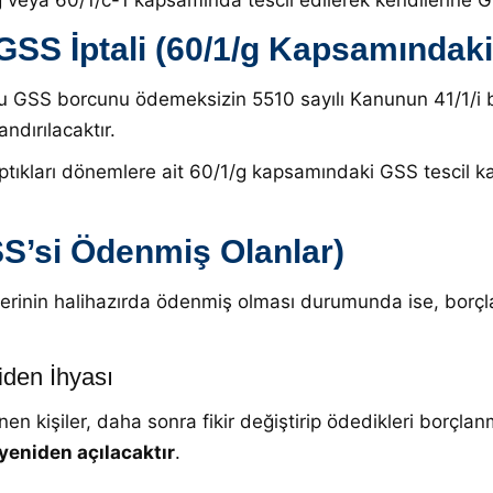
g veya 60/1/c-1 kapsamında tescil edilerek kendilerine GS
SS İptali (60/1/g Kapsamındaki
, bu GSS borcunu ödemeksizin 5510 sayılı Kanunun 41/1/
ndırılacaktır
.
tıkları dönemlere ait 60/1/g kapsamındaki GSS tescil ka
S’si Ödenmiş Olanlar)
rimlerinin halihazırda ödenmiş olması durumunda ise, borç
den İhyası
n kişiler, daha sonra fikir değiştirip ödedikleri borçlan
yeniden açılacaktır
.