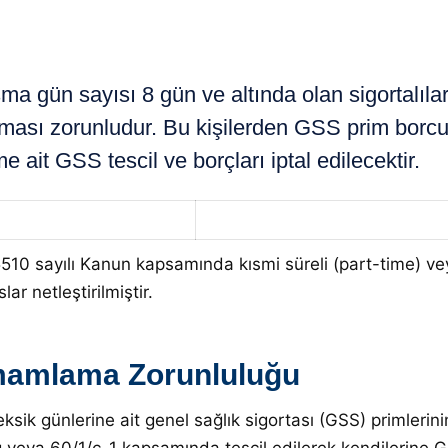
gün sayısı 8 gün ve altında olan sigortalıların
nması zorunludur. Bu kişilerden GSS prim bo
it GSS tescil ve borçları iptal edilecektir.
5510 sayılı Kanun kapsamında kısmi süreli (part-time) ve
r netleştirilmiştir.
mamlama Zorunluluğu
, eksik günlerine ait genel sağlık sigortası (GSS) primle