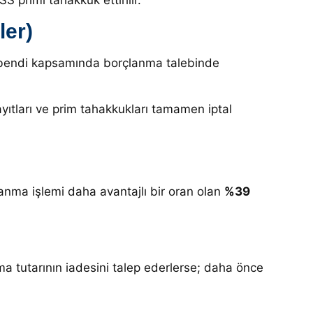
S primi tahakkuk ettirilir
.
ler)
i bendi kapsamında borçlanma talebinde
yıtları ve prim tahakkukları tamamen iptal
lanma işlemi daha avantajlı bir oran olan
%39
ma tutarının iadesini talep ederlerse; daha önce