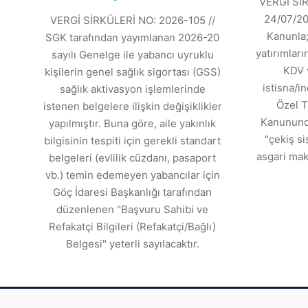
VERGİ SİR
24/07/202
VERGİ SİRKÜLERİ NO: 2026-105 //
Kanunla;
SGK tarafından yayımlanan 2026-20
yatırımlar
sayılı Genelge ile yabancı uyruklu
KDV 
kişilerin genel sağlık sigortası (GSS)
istisna/in
sağlık aktivasyon işlemlerinde
Özel T
istenen belgelere ilişkin değişiklikler
Kanununda
yapılmıştır. Buna göre, aile yakınlık
"çekiş si
bilgisinin tespiti için gerekli standart
asgari mak
belgeleri (evlilik cüzdanı, pasaport
vb.) temin edemeyen yabancılar için
Göç İdaresi Başkanlığı tarafından
düzenlenen "Başvuru Sahibi ve
Refakatçi Bilgileri (Refakatçi/Bağlı)
Belgesi" yeterli sayılacaktır.