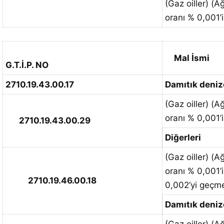
(Gaz oiller) (Ağ
oranı % 0,001’
Mal İsmi
G.T.İ.P. NO
2710.19.43.00.17
Damıtık denizc
(Gaz oiller) (Ağ
oranı % 0,001’
2710.19.43.00.29
Diğerleri
(Gaz oiller) (Ağ
oranı % 0,001’
2710.19.46.00.18
0,002’yi geçm
Damıtık denizc