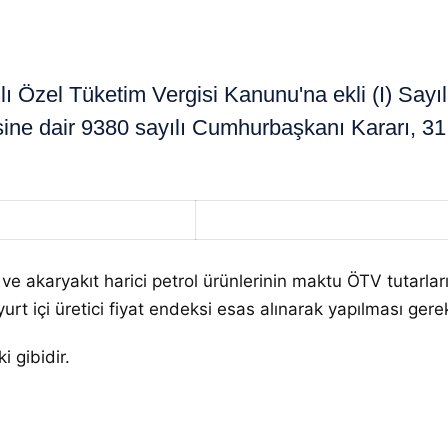
el Tüketim Vergisi Kanunu'na ekli (I) Sayılı L
sine dair 9380 sayılı Cumhurbaşkanı Kararı, 31 
t ve akaryakıt harici petrol ürünlerinin maktu ÖTV tutarl
rt içi üretici fiyat endeksi esas alınarak yapılması ger
i gibidir.