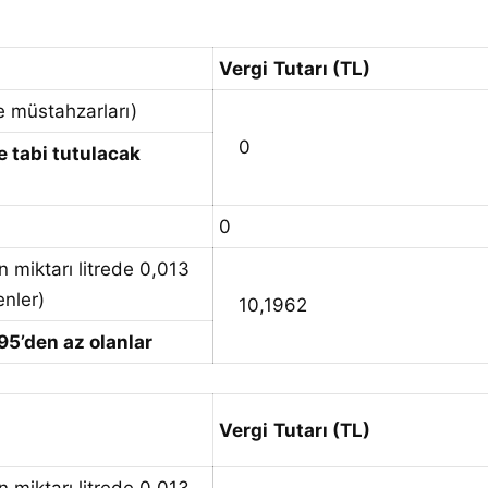
Vergi
Tutarı (TL)
ve müstahzarları)
0
e tabi tutulacak
0
n miktarı litrede 0,013
nler)
10,1962
95’den az olanlar
Vergi
Tutarı (TL)