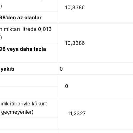
)
10,3386
98’den az olanlar
n miktarı litrede 0,013
)
10,3386
98 veya daha fazla
 yakıtı
0
0
ırlık itibariyle kükürt
i geçmeyenler)
11,2327