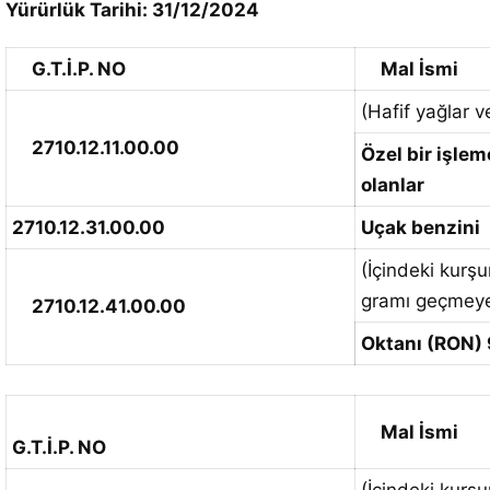
Yürürlük Tarihi: 31/12/2024
G.T.İ.P. NO
Mal İsmi
(Hafif yağlar 
2710.12.11.00.00
Özel bir işlem
olanlar
2710.12.31.00.00
Uçak benzini
(İçindeki kurşu
gramı geçmeye
2710.12.41.00.00
Oktanı (RON) 
Mal İsmi
G.T.İ.P. NO