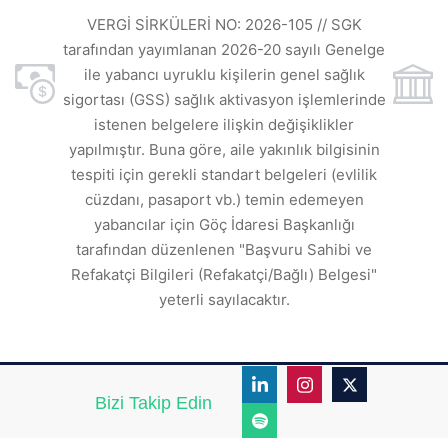
ı
t
VERGİ SİRKÜLERİ NO: 2026-105 // SGK
rde
s
tarafından yayımlanan 2026-20 sayılı Genelge
ile yabancı uyruklu kişilerin genel sağlık
sigortası (GSS) sağlık aktivasyon işlemlerinde
a
istenen belgelere ilişkin değişiklikler
den
s
yapılmıştır. Buna göre, aile yakınlık bilgisinin
tespiti için gerekli standart belgeleri (evlilik
ı
cüzdanı, pasaport vb.) temin edemeyen
r.
yabancılar için Göç İdaresi Başkanlığı
tarafından düzenlenen "Başvuru Sahibi ve
Refakatçi Bilgileri (Refakatçi/Bağlı) Belgesi"
yeterli sayılacaktır.
Bizi Takip Edin