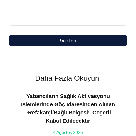
Gönderin
Daha Fazla Okuyun!
Yabancıların Sağlık Aktivasyonu
İşlemlerinde Göç İdaresinden Alınan
“Refakatçi/Bağlı Belgesi” Geçerli
Kabul Edilecektir
ılı
4 Ağustos 2026
VE