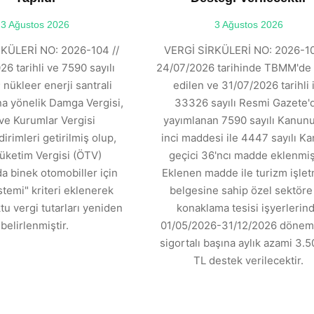
3 Ağustos 2026
3 Ağustos 2026
KÜLERİ NO: 2026-104 //
VERGİ SİRKÜLERİ NO: 2026-10
6 tarihli ve 7590 sayılı
24/07/2026 tarihinde TBMM'de 
 nükleer enerji santrali
edilen ve 31/07/2026 tarihli 
ına yönelik Damga Vergisi,
33326 sayılı Resmi Gazete'
ve Kurumlar Vergisi
yayımlanan 7590 sayılı Kanunu
dirimleri getirilmiş olup,
inci maddesi ile 4447 sayılı K
üketim Vergisi (ÖTV)
geçici 36'ncı madde eklenmişt
 binek otomobiller için
Eklenen madde ile turizm işle
stemi" kriteri eklenerek
belgesine sahip özel sektöre 
tu vergi tutarları yeniden
konaklama tesisi işyerlerin
belirlenmiştir.
01/05/2026-31/12/2026 dönemi
sigortalı başına aylık azami 3.5
TL destek verilecektir.