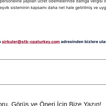
ım personeline yapılan ücret ödemelerinde damga vergisi ist
şvik sisteminin kapsamı daha net hale getirilmiş ve uyg
n
sirkuler@stb-cpaturkey.com
adresinden bizlere ulaş
ru, Görüş ve Öneri İçin Bize Yazın!