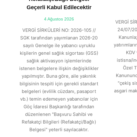
Geçerli Kabul Edilecektir
4 Ağustos 2026
VERGİ SİR
24/07/202
VERGİ SİRKÜLERİ NO: 2026-105 //
Kanunla;
SGK tarafından yayımlanan 2026-20
yatırımlar
sayılı Genelge ile yabancı uyruklu
KDV 
kişilerin genel sağlık sigortası (GSS)
istisna/in
sağlık aktivasyon işlemlerinde
Özel T
istenen belgelere ilişkin değişiklikler
Kanununda
yapılmıştır. Buna göre, aile yakınlık
"çekiş si
bilgisinin tespiti için gerekli standart
asgari mak
belgeleri (evlilik cüzdanı, pasaport
vb.) temin edemeyen yabancılar için
Göç İdaresi Başkanlığı tarafından
düzenlenen "Başvuru Sahibi ve
Refakatçi Bilgileri (Refakatçi/Bağlı)
Belgesi" yeterli sayılacaktır.