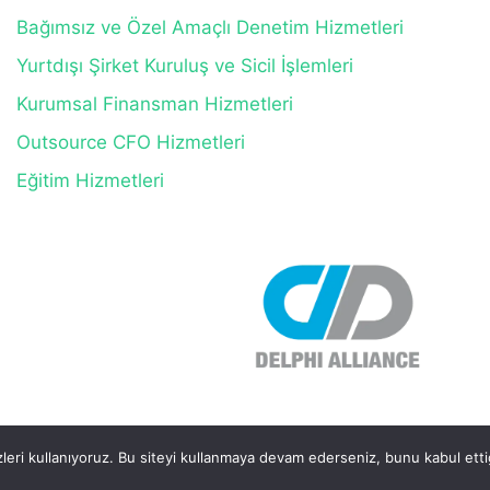
Bağımsız ve Özel Amaçlı Denetim Hizmetleri
Yurtdışı Şirket Kuruluş ve Sicil İşlemleri
Kurumsal Finansman Hizmetleri
Outsource CFO Hizmetleri
Eğitim Hizmetleri
© 2026 - STB CPA International Turkey. Tüm Hakları Saklıdır.
eri kullanıyoruz. Bu siteyi kullanmaya devam ederseniz, bunu kabul ettiğ