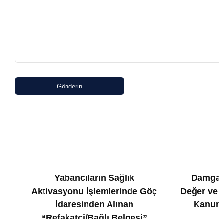
Gönderin
Yabancıların Sağlık
Damga
Aktivasyonu İşlemlerinde Göç
Değer ve
İdaresinden Alınan
Kanun
“Refakatçi/Bağlı Belgesi”