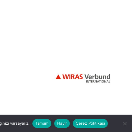
inizi varsayarız.
Tamam
Hayır
Çerez Politikası