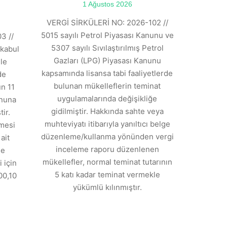
1 Ağustos 2026
VERGİ SİRKÜLERİ NO: 2026-102 //
5015 sayılı Petrol Piyasası Kanunu ve
3 //
5307 sayılı Sıvılaştırılmış Petrol
kabul
Gazları (LPG) Piyasası Kanunu
ile
kapsamında lisansa tabi faaliyetlerde
de
bulunan mükelleflerin teminat
n 11
uygulamalarında değişikliğe
anuna
gidilmiştir. Hakkında sahte veya
ir.
muhteviyatı itibarıyla yanıltıcı belge
tmesi
düzenleme/kullanma yönünden vergi
ait
inceleme raporu düzenlenen
de
mükellefler, normal teminat tutarının
 için
5 katı kadar teminat vermekle
00,10
yükümlü kılınmıştır.