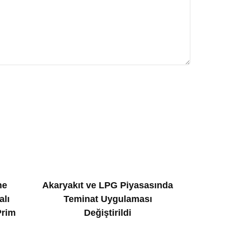
ne
Akaryakıt ve LPG Piyasasında
alı
Teminat Uygulaması
Prim
Değiştirildi