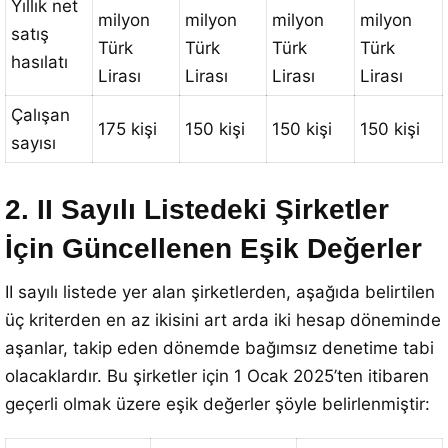
Yıllık net
milyon
milyon
milyon
milyon
satış
Türk
Türk
Türk
Türk
hasılatı
Lirası
Lirası
Lirası
Lirası
Çalışan
175 kişi
150 kişi
150 kişi
150 kişi
sayısı
2. II Sayılı Listedeki Şirketler
İçin Güncellenen Eşik Değerler
II sayılı listede yer alan şirketlerden, aşağıda belirtilen
üç kriterden en az ikisini art arda iki hesap döneminde
aşanlar, takip eden dönemde bağımsız denetime tabi
olacaklardır. Bu şirketler için 1 Ocak 2025’ten itibaren
geçerli olmak üzere eşik değerler şöyle belirlenmiştir: