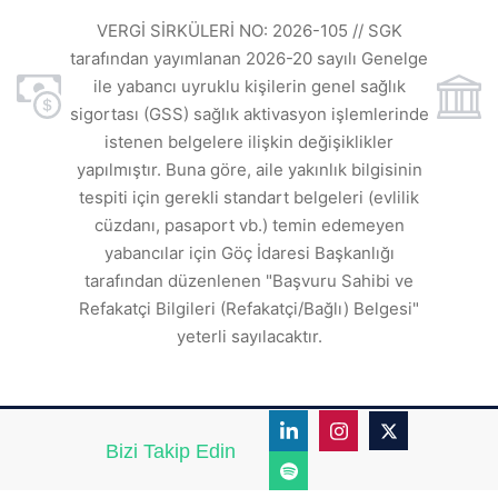
VE
ı
t
VERGİ SİRKÜLERİ NO: 2026-105 // SGK
rde
s
tarafından yayımlanan 2026-20 sayılı Genelge
ile yabancı uyruklu kişilerin genel sağlık
sigortası (GSS) sağlık aktivasyon işlemlerinde
a
istenen belgelere ilişkin değişiklikler
den
s
yapılmıştır. Buna göre, aile yakınlık bilgisinin
tespiti için gerekli standart belgeleri (evlilik
ı
cüzdanı, pasaport vb.) temin edemeyen
r.
yabancılar için Göç İdaresi Başkanlığı
tarafından düzenlenen "Başvuru Sahibi ve
Refakatçi Bilgileri (Refakatçi/Bağlı) Belgesi"
yeterli sayılacaktır.
Bizi Takip Edin