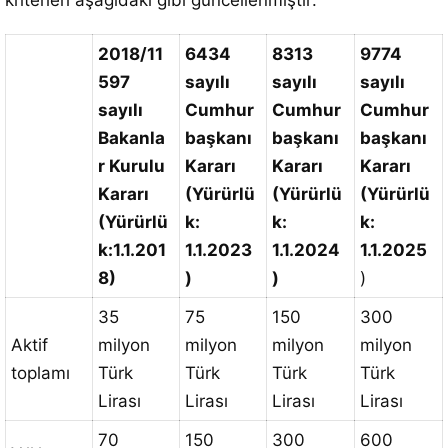
kriterleri aşağıdaki gibi güncellenmiştir:
2018/11
6434
8313
9774
597
sayılı
sayılı
sayılı
sayılı
Cumhur
Cumhur
Cumhur
Bakanla
başkanı
başkanı
başkanı
r Kurulu
Kararı
Kararı
Kararı
Kararı
(Yürürlü
(Yürürlü
(Yürürlü
(Yürürlü
k:
k:
k:
k:1.1.201
1.1.2023
1.1.2024
1.1.2025
8)
)
)
)
35
75
150
300
Aktif
milyon
milyon
milyon
milyon
toplamı
Türk
Türk
Türk
Türk
Lirası
Lirası
Lirası
Lirası
70
150
300
600