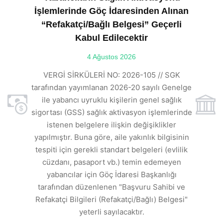
İşlemlerinde Göç İdaresinden Alınan
“Refakatçi/Bağlı Belgesi” Geçerli
Kabul Edilecektir
ılı
4 Ağustos 2026
VE
ı
t
VERGİ SİRKÜLERİ NO: 2026-105 // SGK
rde
s
tarafından yayımlanan 2026-20 sayılı Genelge
ile yabancı uyruklu kişilerin genel sağlık
sigortası (GSS) sağlık aktivasyon işlemlerinde
a
istenen belgelere ilişkin değişiklikler
den
s
yapılmıştır. Buna göre, aile yakınlık bilgisinin
tespiti için gerekli standart belgeleri (evlilik
ı
cüzdanı, pasaport vb.) temin edemeyen
r.
yabancılar için Göç İdaresi Başkanlığı
tarafından düzenlenen "Başvuru Sahibi ve
Refakatçi Bilgileri (Refakatçi/Bağlı) Belgesi"
yeterli sayılacaktır.