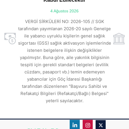
Kabul Edilecektir
ılı
4 Ağustos 2026
VE
ı
t
VERGİ SİRKÜLERİ NO: 2026-105 // SGK
rde
s
tarafından yayımlanan 2026-20 sayılı Genelge
ile yabancı uyruklu kişilerin genel sağlık
sigortası (GSS) sağlık aktivasyon işlemlerinde
a
istenen belgelere ilişkin değişiklikler
den
s
yapılmıştır. Buna göre, aile yakınlık bilgisinin
tespiti için gerekli standart belgeleri (evlilik
ı
cüzdanı, pasaport vb.) temin edemeyen
r.
yabancılar için Göç İdaresi Başkanlığı
tarafından düzenlenen "Başvuru Sahibi ve
Refakatçi Bilgileri (Refakatçi/Bağlı) Belgesi"
yeterli sayılacaktır.