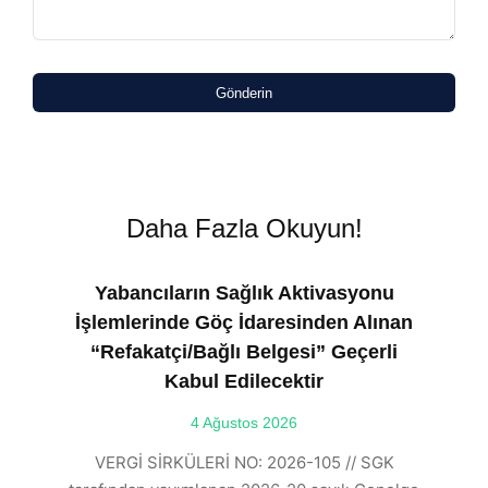
Gönderin
Daha Fazla Okuyun!
Yabancıların Sağlık Aktivasyonu
İşlemlerinde Göç İdaresinden Alınan
“Refakatçi/Bağlı Belgesi” Geçerli
Kabul Edilecektir
ılı
4 Ağustos 2026
VE
ı
t
VERGİ SİRKÜLERİ NO: 2026-105 // SGK
rde
s