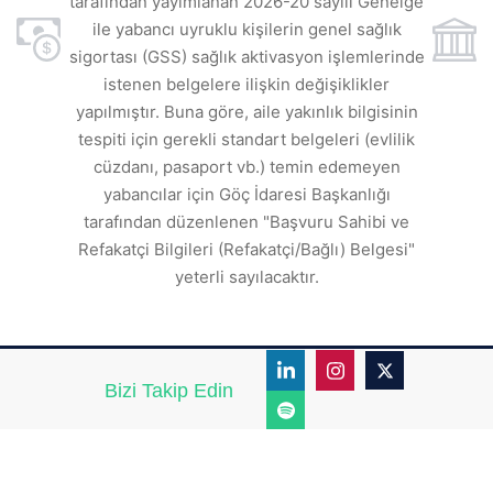
tarafından yayımlanan 2026-20 sayılı Genelge
ile yabancı uyruklu kişilerin genel sağlık
sigortası (GSS) sağlık aktivasyon işlemlerinde
a
istenen belgelere ilişkin değişiklikler
den
s
yapılmıştır. Buna göre, aile yakınlık bilgisinin
tespiti için gerekli standart belgeleri (evlilik
ı
cüzdanı, pasaport vb.) temin edemeyen
r.
yabancılar için Göç İdaresi Başkanlığı
tarafından düzenlenen "Başvuru Sahibi ve
Refakatçi Bilgileri (Refakatçi/Bağlı) Belgesi"
yeterli sayılacaktır.
Bizi Takip Edin