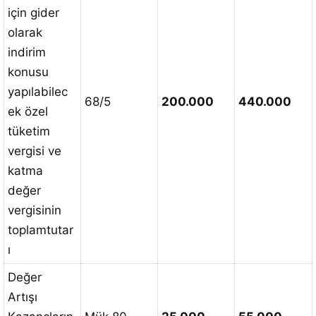
için gider
olarak
indirim
konusu
yapılabilec
68/5
200.000
440.000
ek özel
tüketim
vergisi ve
katma
değer
vergisinin
toplamtutar
ı
Değer
Artışı