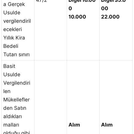
47/2
Diğer
16.00
Diğer
35.0
a Gerçek
0
00
Usulde
10.000
22.000
vergilendiril
ecekleri
Yıllık Kira
Bedeli
Tutarı sınırı
Basit
Usulde
Vergilendiri
len
Mükellefler
den Satın
aldıkları
malları
Alım
Alım
olduğu gibi