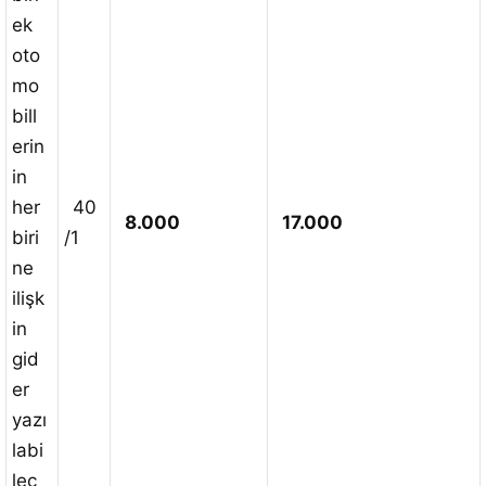
ek
oto
mo
bill
erin
in
her
40
8.000
17.000
biri
/1
ne
ilişk
in
gid
er
yazı
labi
lec