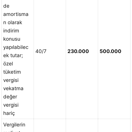
de
amortisma
n olarak
indirim
konusu
yapılabilec
40/7
230.000
500.000
ek tutar;
özel
tüketim
vergisi
vekatma
değer
vergisi
hariç
Vergilerin