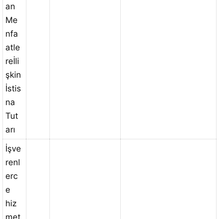
an
Me
nfa
atle
reİli
şkin
İstis
na
Tut
arı
İşve
renl
erc
e
hiz
met