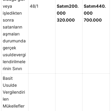
veya
48/1
Satım
200.
Satım
440.
işledikten
000
000
sonra
320.000
700.000
satanların
aşmaları
durumunda
gerçek
usuldevergi
lendirilmele
rinin Sınırı
Basit
Usulde
Vergilendiri
len
Mükellefler