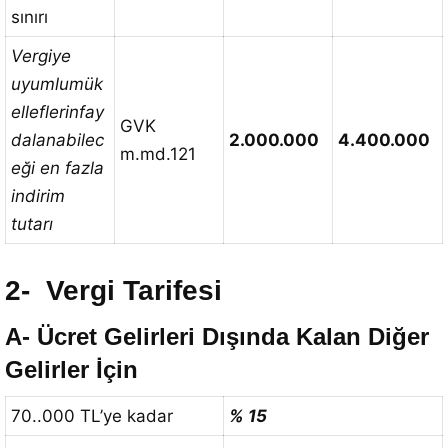
sınırı
Vergiye
uyumlu
mük
elleflerin
fay
GVK
dalanabilec
2.000.000
4.400.000
m.md.121
eği en fazla
indirim
tutarı
2- Vergi Tarifesi
A- Ücret Gelirleri Dışında Kalan Diğer
Gelirler İçin
70..000 TL’ye kadar
% 15