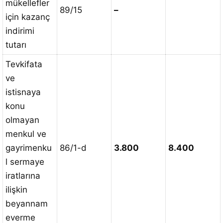
mükellefler
89/15
–
için kazanç
indirimi
tutarı
Tevkifata
ve
istisnaya
konu
olmayan
menkul ve
gayrimenku
86/1-d
3.800
8.400
l sermaye
iratlarına
ilişkin
beyannam
everme