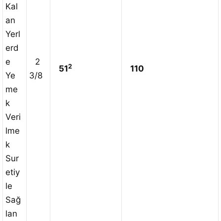
Kal
an
Yerl
erd
e
2
2
51
110
Ye
3/8
me
k
Veri
lme
k
Sur
etiy
le
Sağ
lan