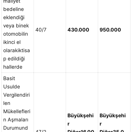
maliyet
bedeline
eklendiği
veya binek
40/7
430.000
950.000
otomobilin
ikinci el
olarakiktisa
p edildiği
hallerde
Basit
Usulde
Vergilendiri
len
Mükellefleri
Büyükşehi
Büyükşehi
n Aşmaları
r
r
Durumund