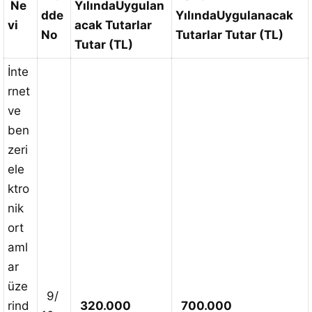
Ne
Yılında
Uygulan
dde
Yılında
Uygulanacak
vi
acak Tutarlar
No
Tutarlar Tutar (TL)
Tutar (TL)
İnte
rnet
ve
ben
zeri
ele
ktro
nik
ort
aml
ar
üze
9/
rind
320.000
700.000