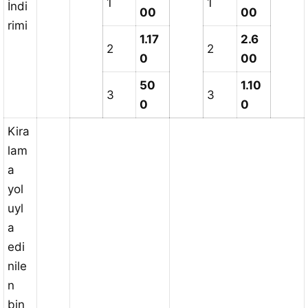
1
1
İndi
00
00
rimi
1.17
2.6
2
2
0
00
50
1.10
3
3
0
0
Kira
lam
a
yol
uyl
a
edi
nile
n
bin