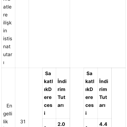
atle
re
ilişk
in
istis
nat
utar
ı
Sa
Sa
katl
İndi
katl
İndi
ık
D
rim
ık
D
rim
ere
Tut
ere
Tut
ces
arı
ces
arı
En
i
i
gelli
lik
31
2.0
4.4