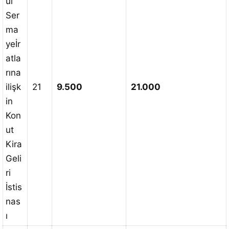
ul
Ser
ma
yeİr
atla
rına
ilişk
21
9.500
21.000
in
Kon
ut
Kira
Geli
ri
İstis
nas
ı