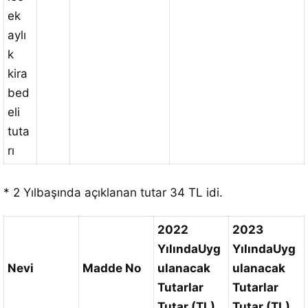
ek
aylı
k
kira
bed
eli
tuta
rı
* 2 Yılbaşında açıklanan tutar 34 TL idi.
2022
2023
Yılında
Uyg
Yılında
Uyg
Nevi
Madde No
ulanacak
ulanacak
Tutarlar
Tutarlar
Tutar (TL)
Tutar (TL)