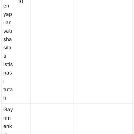
10
en
yap
ılan
satı
şha
sıla
tı
istis
nas
ı
tuta
rı
Gay
rim
enk