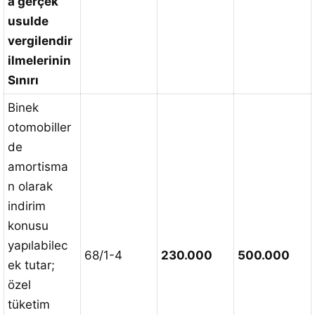
a gerçek
usulde
vergilendir
ilmelerinin
Sınırı
Binek
otomobiller
de
amortisma
n olarak
indirim
konusu
yapılabilec
68/1-4
230.000
500.000
ek tutar;
özel
tüketim