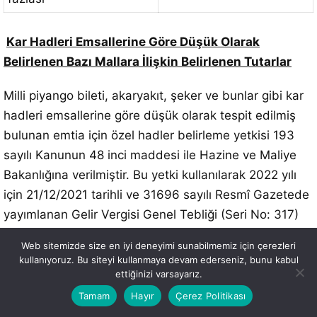
Kar Hadleri Emsallerine Göre Düşük Olarak
Belirlenen Bazı Mallara İlişkin Belirlenen Tutarlar
Milli piyango bileti, akaryakıt, şeker ve bunlar gibi kar
hadleri emsallerine göre düşük olarak tespit edilmiş
bulunan emtia için özel hadler belirleme yetkisi 193
sayılı Kanunun 48 inci maddesi ile Hazine ve Maliye
Bakanlığına verilmiştir. Bu yetki kullanılarak 2022 yılı
için 21/12/2021 tarihli ve 31696 sayılı Resmî Gazetede
yayımlanan Gelir Vergisi Genel Tebliği (Seri No: 317)
ile belirlenen tutarlar yeniden artırılmıştır.
Web sitemizde size en iyi deneyimi sunabilmemiz için çerezleri
kullanıyoruz. Bu siteyi kullanmaya devam ederseniz, bunu kabul
Buna göre, anılan maddelerin ticaretini yapanların,
ettiğinizi varsayarız.
2023 takvim yılında da basit usulden
Tamam
Hayır
Çerez Politikası
yararlanabilmeleri için alış, satış veya hasılatlarının