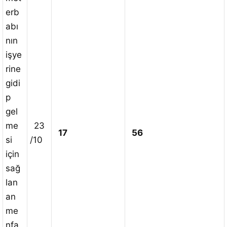
erb
abı
nın
işye
rine
gidi
p
gel
me
23
17
56
si
/10
için
sağ
lan
an
me
nfa