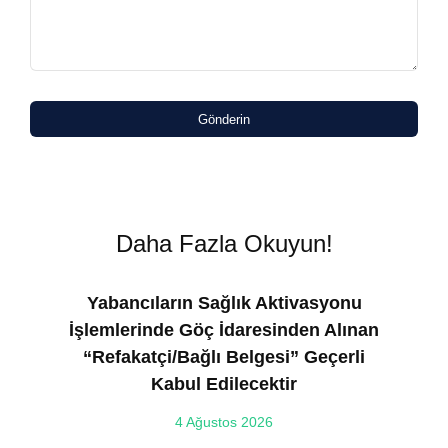
Gönderin
Daha Fazla Okuyun!
Yabancıların Sağlık Aktivasyonu
İşlemlerinde Göç İdaresinden Alınan
“Refakatçi/Bağlı Belgesi” Geçerli
Kabul Edilecektir
ılı
4 Ağustos 2026
VE