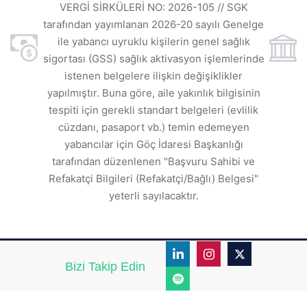
ı
t
VERGİ SİRKÜLERİ NO: 2026-105 // SGK
rde
s
tarafından yayımlanan 2026-20 sayılı Genelge
ile yabancı uyruklu kişilerin genel sağlık
sigortası (GSS) sağlık aktivasyon işlemlerinde
a
istenen belgelere ilişkin değişiklikler
den
s
yapılmıştır. Buna göre, aile yakınlık bilgisinin
tespiti için gerekli standart belgeleri (evlilik
ı
cüzdanı, pasaport vb.) temin edemeyen
r.
yabancılar için Göç İdaresi Başkanlığı
tarafından düzenlenen "Başvuru Sahibi ve
Refakatçi Bilgileri (Refakatçi/Bağlı) Belgesi"
yeterli sayılacaktır.
Bizi Takip Edin