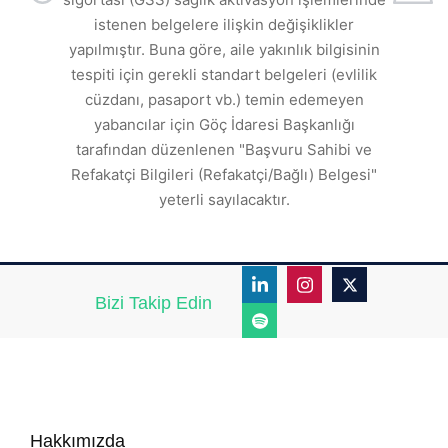
a
istenen belgelere ilişkin değişiklikler
den
s
yapılmıştır. Buna göre, aile yakınlık bilgisinin
tespiti için gerekli standart belgeleri (evlilik
ı
cüzdanı, pasaport vb.) temin edemeyen
r.
yabancılar için Göç İdaresi Başkanlığı
tarafından düzenlenen "Başvuru Sahibi ve
Refakatçi Bilgileri (Refakatçi/Bağlı) Belgesi"
yeterli sayılacaktır.
Bizi Takip Edin
Hakkımızda