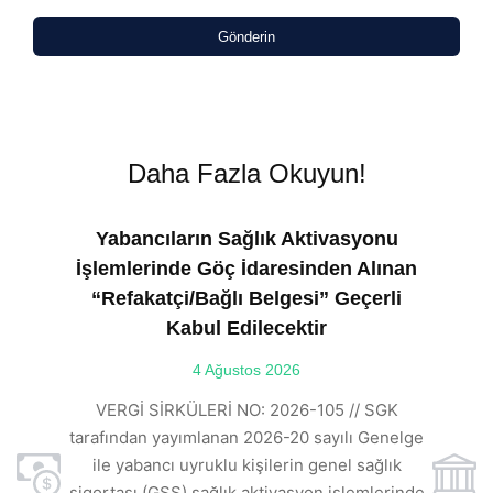
Gönderin
Daha Fazla Okuyun!
Yabancıların Sağlık Aktivasyonu
İşlemlerinde Göç İdaresinden Alınan
“Refakatçi/Bağlı Belgesi” Geçerli
Kabul Edilecektir
ılı
4 Ağustos 2026
VE
ı
t
VERGİ SİRKÜLERİ NO: 2026-105 // SGK
rde
s
tarafından yayımlanan 2026-20 sayılı Genelge
ile yabancı uyruklu kişilerin genel sağlık
sigortası (GSS) sağlık aktivasyon işlemlerinde