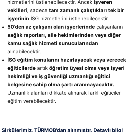
hizmetlerini üstlenebilecektir. Ancak
işveren
vekilleri
, sadece
tam zamanlı çalıştıkları tek bir
işyerinin
İSG hizmetlerini üstlenebilecektir.
50’den az çalışanı olan işyerlerinde
çalışanların
sağlık raporları,
aile hekimlerinden veya diğer
kamu sağlık hizmeti sunucularından
alınabilecektir.
İSG eğitim konularını hazırlayacak veya verecek
eğiticilerde
artık
öğretim üyesi olma veya işyeri
hekimliği ve iş güvenliği uzmanlığı eğitici
belgesine sahip olma şartı aranmayacaktır.
Uzmanlık alanları dikkate alınarak farklı eğiticiler
eğitim verebilecektir.
Sirkülerimiz, TÜRMOB’dan alınmıştır. Detaylı bilgi