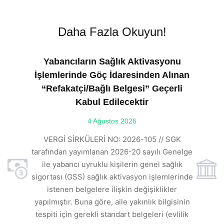
Daha Fazla Okuyun!
Yabancıların Sağlık Aktivasyonu
İşlemlerinde Göç İdaresinden Alınan
“Refakatçi/Bağlı Belgesi” Geçerli
Kabul Edilecektir
ılı
4 Ağustos 2026
VE
ı
t
VERGİ SİRKÜLERİ NO: 2026-105 // SGK
rde
s
tarafından yayımlanan 2026-20 sayılı Genelge
ile yabancı uyruklu kişilerin genel sağlık
sigortası (GSS) sağlık aktivasyon işlemlerinde
a
istenen belgelere ilişkin değişiklikler
den
s
yapılmıştır. Buna göre, aile yakınlık bilgisinin
tespiti için gerekli standart belgeleri (evlilik