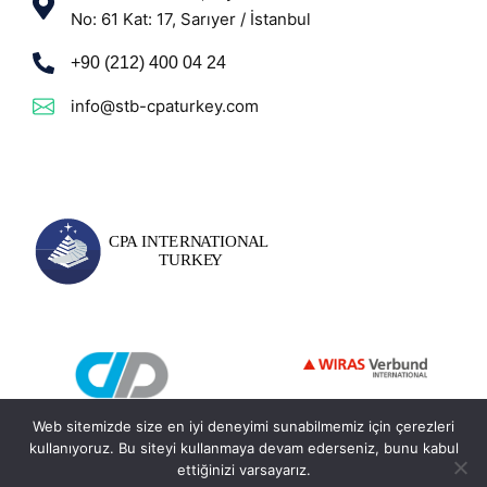
No: 61 Kat: 17, Sarıyer / İstanbul
+90 (212) 400 04 24
info@stb-cpaturkey.com
Web sitemizde size en iyi deneyimi sunabilmemiz için çerezleri
kullanıyoruz. Bu siteyi kullanmaya devam ederseniz, bunu kabul
ettiğinizi varsayarız.