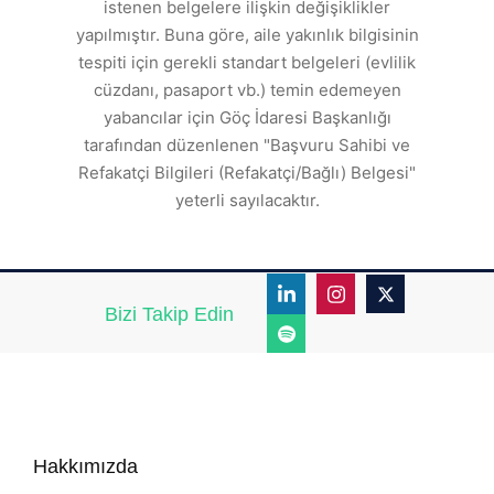
a
istenen belgelere ilişkin değişiklikler
den
s
yapılmıştır. Buna göre, aile yakınlık bilgisinin
tespiti için gerekli standart belgeleri (evlilik
ı
cüzdanı, pasaport vb.) temin edemeyen
r.
yabancılar için Göç İdaresi Başkanlığı
tarafından düzenlenen "Başvuru Sahibi ve
Refakatçi Bilgileri (Refakatçi/Bağlı) Belgesi"
yeterli sayılacaktır.
Bizi Takip Edin
Hakkımızda