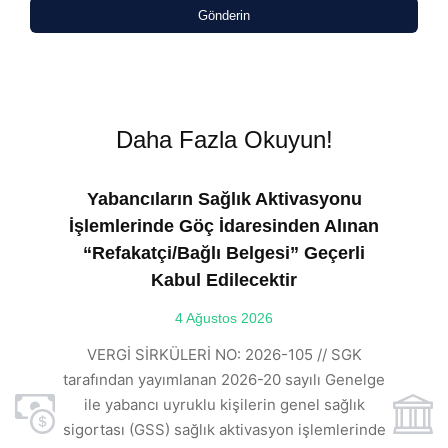
Gönderin
Daha Fazla Okuyun!
Yabancıların Sağlık Aktivasyonu
İşlemlerinde Göç İdaresinden Alınan
“Refakatçi/Bağlı Belgesi” Geçerli
Kabul Edilecektir
ılı
4 Ağustos 2026
VE
ı
t
VERGİ SİRKÜLERİ NO: 2026-105 // SGK
rde
s
tarafından yayımlanan 2026-20 sayılı Genelge
ile yabancı uyruklu kişilerin genel sağlık
sigortası (GSS) sağlık aktivasyon işlemlerinde