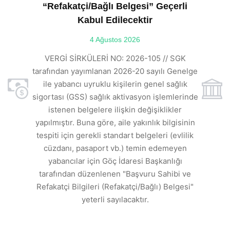
“Refakatçi/Bağlı Belgesi” Geçerli
Kabul Edilecektir
ılı
4 Ağustos 2026
VE
ı
t
VERGİ SİRKÜLERİ NO: 2026-105 // SGK
rde
s
tarafından yayımlanan 2026-20 sayılı Genelge
ile yabancı uyruklu kişilerin genel sağlık
sigortası (GSS) sağlık aktivasyon işlemlerinde
a
istenen belgelere ilişkin değişiklikler
den
s
yapılmıştır. Buna göre, aile yakınlık bilgisinin
tespiti için gerekli standart belgeleri (evlilik
ı
cüzdanı, pasaport vb.) temin edemeyen
r.
yabancılar için Göç İdaresi Başkanlığı
tarafından düzenlenen "Başvuru Sahibi ve
Refakatçi Bilgileri (Refakatçi/Bağlı) Belgesi"
yeterli sayılacaktır.