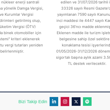
 nükleer enerji santrali
edilen ve 31/07/2026 tarihli 
ına yönelik Damga Vergisi,
33326 sayılı Resmi Gazete'
ve Kurumlar Vergisi
yayımlanan 7590 sayılı Kanunu
dirimleri getirilmiş olup,
inci maddesi ile 4447 sayılı K
üketim Vergisi (ÖTV)
geçici 36'ncı madde eklenmişt
 binek otomobiller için
Eklenen madde ile turizm işle
stemi" kriteri eklenerek
belgesine sahip özel sektöre 
tu vergi tutarları yeniden
konaklama tesisi işyerlerin
belirlenmiştir.
01/05/2026-31/12/2026 dönemi
sigortalı başına aylık azami 3.5
TL destek verilecektir.
Bizi Takip Edin