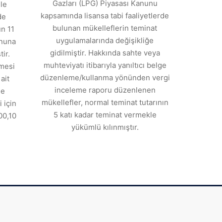
Gazları (LPG) Piyasası Kanunu
ile
kapsamında lisansa tabi faaliyetlerde
de
bulunan mükelleflerin teminat
n 11
uygulamalarında değişikliğe
anuna
gidilmiştir. Hakkında sahte veya
ir.
muhteviyatı itibarıyla yanıltıcı belge
tmesi
düzenleme/kullanma yönünden vergi
ait
inceleme raporu düzenlenen
de
mükellefler, normal teminat tutarının
 için
5 katı kadar teminat vermekle
00,10
yükümlü kılınmıştır.