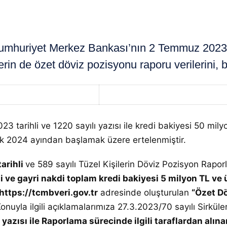
uriyet Merkez Bankası’nın 2 Temmuz 2023 tarih
erin de özet döviz pozisyonu raporu verilerini, b
arihli ve 1220 sayılı yazısı ile kredi bakiyesi 50 milyo
cak 2024 ayından başlamak üzere ertelenmiştir.
arihli
ve 589 sayılı Tüzel Kişilerin Döviz Pozisyon Rapo
 ve gayri nakdi toplam kredi bakiyesi 5 milyon TL ve ü
https://tcmbveri.gov.tr
adresinde oluşturulan
“Özet D
nuyla ilgili açıklamalarımıza 27.3.2023/70 sayılı Sirküle
 yazısı ile Raporlama sürecinde ilgili taraflardan alına