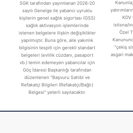
Kanunla;
SGK tarafından yayımlanan 2026-20
yatırımlar
sayılı Genelge ile yabancı uyruklu
KDV 
kişilerin genel sağlık sigortası (GSS)
istisna/in
sağlık aktivasyon işlemlerinde
Özel T
istenen belgelere ilişkin değişiklikler
Kanununda
yapılmıştır. Buna göre, aile yakınlık
"çekiş si
bilgisinin tespiti için gerekli standart
asgari mak
belgeleri (evlilik cüzdanı, pasaport
vb.) temin edemeyen yabancılar için
Göç İdaresi Başkanlığı tarafından
düzenlenen "Başvuru Sahibi ve
Refakatçi Bilgileri (Refakatçi/Bağlı)
Belgesi" yeterli sayılacaktır.