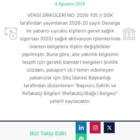
4 Ağustos 2026
VE
ı
t
VERGİ SİRKÜLERİ NO: 2026-105 // SGK
rde
s
tarafından yayımlanan 2026-20 sayılı Genelge
ile yabancı uyruklu kişilerin genel sağlık
sigortası (GSS) sağlık aktivasyon işlemlerinde
a
istenen belgelere ilişkin değişiklikler
den
s
yapılmıştır. Buna göre, aile yakınlık bilgisinin
tespiti için gerekli standart belgeleri (evlilik
ı
cüzdanı, pasaport vb.) temin edemeyen
r.
yabancılar için Göç İdaresi Başkanlığı
tarafından düzenlenen "Başvuru Sahibi ve
Refakatçi Bilgileri (Refakatçi/Bağlı) Belgesi"
yeterli sayılacaktır.
Bizi Takip Edin