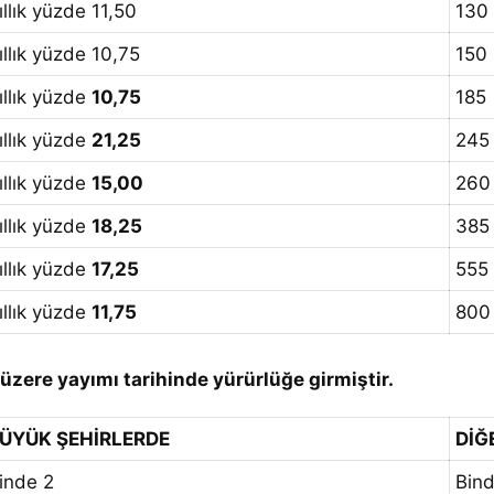
ıllık yüzde 11,50
130
ıllık yüzde 10,75
150
ıllık yüzde
10,75
185
ıllık yüzde
21,25
245
ıllık yüzde
15,00
260
ıllık yüzde
18,25
385
ıllık yüzde
17,25
555
ıllık yüzde
11,75
800
üzere yayımı tarihinde yürürlüğe girmiştir.
ÜYÜK ŞEHİRLERDE
DİĞ
inde 2
Bind