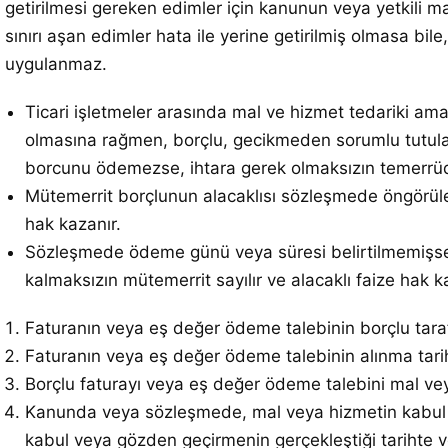
getirilmesi gereken edimler için kanunun veya yetkili m
sınırı aşan edimler hata ile yerine getirilmiş olmasa bile
uygulanmaz.
Ticari işletmeler arasında mal ve hizmet tedariki am
olmasına rağmen, borçlu, gecikmeden sorumlu tutula
borcunu ödemezse, ihtara gerek olmaksızın temerrü
Mütemerrit borçlunun alacaklısı sözleşmede öngörüle
hak kazanır.
Sözleşmede ödeme günü veya süresi belirtilmemişse ve
kalmaksızın mütemerrit sayılır ve alacaklı faize hak k
Faturanın veya eş değer ödeme talebinin borçlu tara
Faturanın veya eş değer ödeme talebinin alınma tarih
Borçlu faturayı veya eş değer ödeme talebini mal vey
Kanunda veya sözleşmede, mal veya hizmetin kabul v
kabul veya gözden geçirmenin gerçekleştiği tarihte v