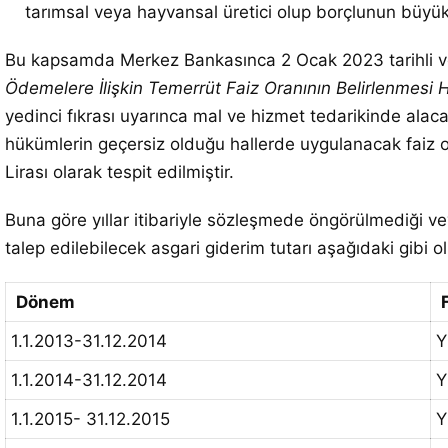
tarımsal veya hayvansal üretici olup borçlunun büyük
Bu kapsamda Merkez Bankasınca 2 Ocak 2023 tarihli v
Ödemelere İlişkin Temerrüt Faiz Oranının Belirlenmesi 
yedinci fıkrası uyarınca mal ve hizmet tedarikinde alaca
hükümlerin geçersiz olduğu hallerde uygulanacak faiz ora
Lirası olarak tespit edilmiştir.
Buna göre yıllar itibariyle sözleşmede öngörülmediği veya
talep edilebilecek asgari giderim tutarı aşağıdaki gibi o
Dönem
1.1.2013-31.12.2014
Y
1.1.2014-31.12.2014
Y
1.1.2015- 31.12.2015
Y