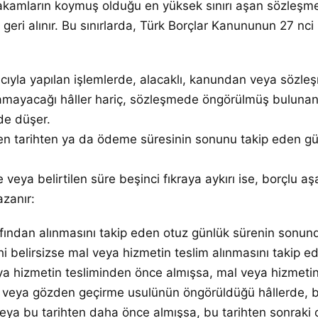
akamların koymuş olduğu en yüksek sınırı aşan sözleşmele
, geri alınır. Bu sınırlarda, Türk Borçlar Kanununun 27 nci
acıyla yapılan işlemlerde, alacaklı, kanundan veya sözl
mayacağı hâller hariç, sözleşmede öngörülmüş bulunan 
de düşer.
n tarihten ya da ödeme süresinin sonunu takip eden günd
ya belirtilen süre beşinci fıkraya aykırı ise, borçlu aş
azanır:
fından alınmasını takip eden otuz günlük sürenin sonun
i belirsizse mal veya hizmetin teslim alınmasını takip e
a hizmetin tesliminden önce almışsa, mal veya hizmetin 
eya gözden geçirme usulünün öngörüldüğü hâllerde, bor
eya bu tarihten daha önce almışsa, bu tarihten sonraki 