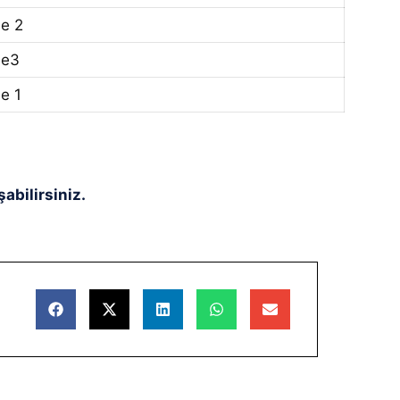
e 2
de3
e 1
abilirsiniz.