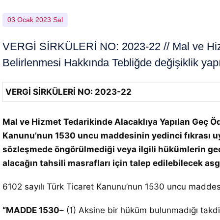
03 Ocak 2023 Sal
VERGİ SİRKÜLERİ NO: 2023-22 // Mal ve Hizme
Belirlenmesi Hakkında Tebliğde değişiklik yapıl
VERGİ SİRKÜLERİ NO: 2023-22
Mal ve Hizmet Tedarikinde Alacaklıya Yapılan Geç Öd
Kanunu’nun 1530 uncu maddesinin yedinci fıkrası uya
sözleşmede öngörülmediği veya ilgili hükümlerin geçe
alacağın tahsili masrafları için talep edilebilecek asg
6102 sayılı Türk Ticaret Kanunu’nun 1530 uncu maddes
“MADDE 1530
– (1) Aksine bir hüküm bulunmadığı takdir