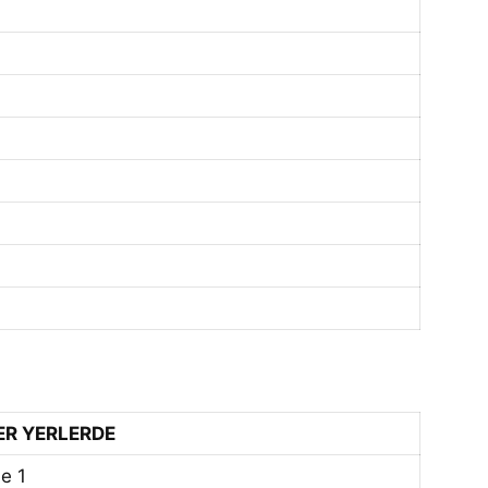
ER YERLERDE
e 1