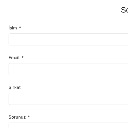
So
İsim
Email
Şirket
Sorunuz