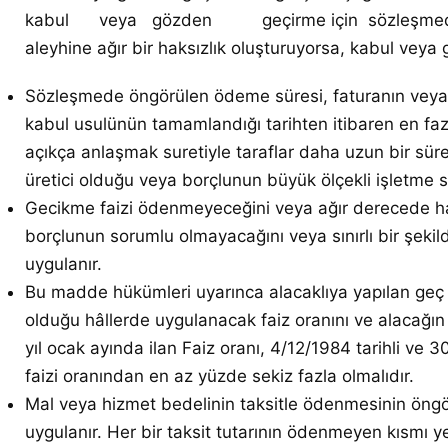
kabul veya gözden geçirme için sözleşmede öngör
aleyhine ağır bir haksızlık oluşturuyorsa, kabul veya
Sözleşmede öngörülen ödeme süresi, faturanın veya 
kabul usulünün tamamlandığı tarihten itibaren en fazl
açıkça anlaşmak suretiyle taraflar daha uzun bir süre
üretici olduğu veya borçlunun büyük ölçekli işletme s
Gecikme faizi ödenmeyeceğini veya ağır derecede hak
borçlunun sorumlu olmayacağını veya sınırlı bir şeki
uygulanır.
Bu madde hükümleri uyarınca alacaklıya yapılan geç ö
olduğu hâllerde uygulanacak faiz oranını ve alacağın 
yıl ocak ayında ilan Faiz oranı, 4/12/1984 tarihli ve
faizi oranından en az yüzde sekiz fazla olmalıdır.
Mal veya hizmet bedelinin taksitle ödenmesinin öng
uygulanır. Her bir taksit tutarının ödenmeyen kısmı y