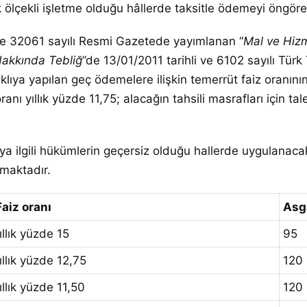
 ölçekli işletme olduğu hâllerde taksitle ödemeyi öngör
e 32061 sayılı Resmi Gazetede yayımlanan “
Mal ve Hiz
Hakkında Tebliğ
”de 13/01/2011 tarihli ve 6102 sayılı T
klıya yapılan geç ödemelere ilişkin temerrüt faiz oranın
nı yıllık yüzde 11,75; alacağın tahsili masrafları için ta
 ilgili hükümlerin geçersiz olduğu hallerde uygulanacak f
lmaktadır.
Faiz oranı
Asga
ıllık yüzde 15
95
ıllık yüzde 12,75
120
ıllık yüzde 11,50
120