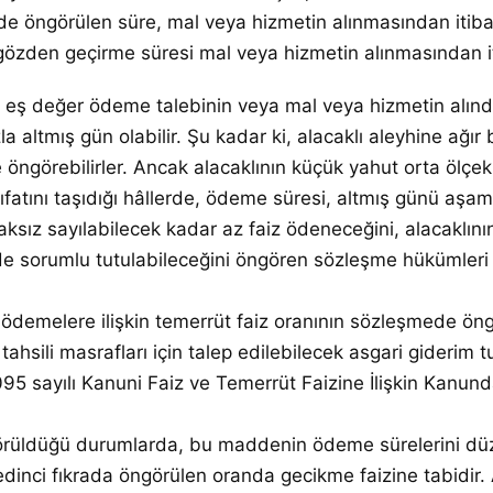
ülen süre, mal veya hizmetin alınmasından itibaren
 gözden geçirme süresi mal veya hizmetin alınmasından it
eş değer ödeme talebinin veya mal veya hizmetin alınd
a altmış gün olabilir. Şu kadar ki, alacaklı aleyhine ağ
 öngörebilirler. Ancak alacaklının küçük yahut orta ölçe
ıfatını taşıdığı hâllerde, ödeme süresi, altmış günü aşa
sız sayılabilecek kadar az faiz ödeneceğini, alacaklın
lde sorumlu tutulabileceğini öngören sözleşme hükümleri 
demelere ilişkin temerrüt faiz oranının sözleşmede öngö
tahsili masrafları için talep edilebilecek asgari giderim
 3095 sayılı Kanuni Faiz ve Temerrüt Faizine İlişkin Kanu
örüldüğü durumlarda, bu maddenin ödeme sürelerini düz
edinci fıkrada öngörülen oranda gecikme faizine tabidir. 