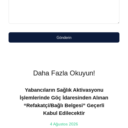
Gönderin
Daha Fazla Okuyun!
Yabancıların Sağlık Aktivasyonu
İşlemlerinde Göç İdaresinden Alınan
“Refakatçi/Bağlı Belgesi” Geçerli
Kabul Edilecektir
ılı
4 Ağustos 2026
VE