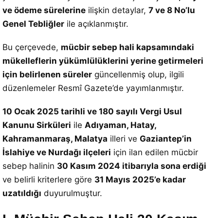
ve ödeme sürelerine
ilişkin detaylar,
7 ve 8 No’lu
Genel Tebliğler
ile açıklanmıştır.
Bu çerçevede,
mücbir sebep hali kapsamındaki
mükelleflerin yükümlülüklerini yerine getirmeleri
için belirlenen süreler
güncellenmiş olup, ilgili
düzenlemeler Resmî Gazete’de yayımlanmıştır.
10 Ocak 2025 tarihli ve 180 sayılı Vergi Usul
Kanunu Sirküleri
ile
Adıyaman, Hatay,
Kahramanmaraş, Malatya
illeri ve
Gaziantep’in
İslahiye ve Nurdağı ilçeleri
için ilan edilen mücbir
sebep halinin
30 Kasım 2024 itibarıyla sona erdiği
ve belirli kriterlere göre
31 Mayıs 2025’e kadar
uzatıldığı
duyurulmuştur.