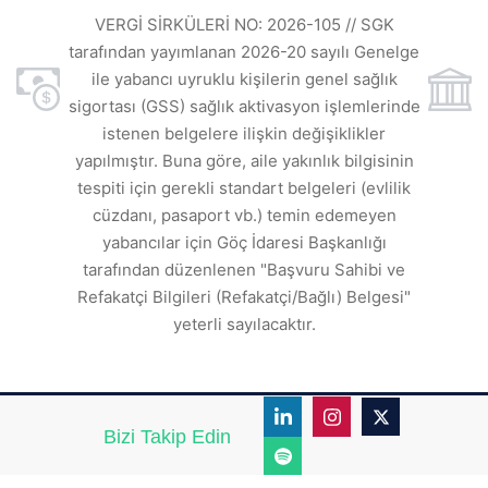
ı
t
VERGİ SİRKÜLERİ NO: 2026-105 // SGK
rde
s
tarafından yayımlanan 2026-20 sayılı Genelge
ile yabancı uyruklu kişilerin genel sağlık
sigortası (GSS) sağlık aktivasyon işlemlerinde
a
istenen belgelere ilişkin değişiklikler
den
s
yapılmıştır. Buna göre, aile yakınlık bilgisinin
tespiti için gerekli standart belgeleri (evlilik
ı
cüzdanı, pasaport vb.) temin edemeyen
r.
yabancılar için Göç İdaresi Başkanlığı
tarafından düzenlenen "Başvuru Sahibi ve
Refakatçi Bilgileri (Refakatçi/Bağlı) Belgesi"
yeterli sayılacaktır.
Bizi Takip Edin