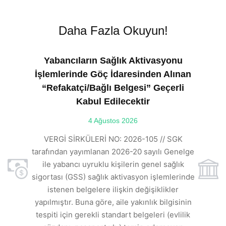
Daha Fazla Okuyun!
Yabancıların Sağlık Aktivasyonu
İşlemlerinde Göç İdaresinden Alınan
“Refakatçi/Bağlı Belgesi” Geçerli
Kabul Edilecektir
ılı
4 Ağustos 2026
VE
ı
t
VERGİ SİRKÜLERİ NO: 2026-105 // SGK
rde
s
tarafından yayımlanan 2026-20 sayılı Genelge
ile yabancı uyruklu kişilerin genel sağlık
sigortası (GSS) sağlık aktivasyon işlemlerinde
a
istenen belgelere ilişkin değişiklikler
den
s
yapılmıştır. Buna göre, aile yakınlık bilgisinin
tespiti için gerekli standart belgeleri (evlilik
ı