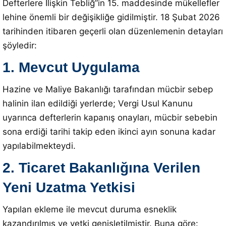
Defterlere İlişkin Tebliğ”in 15. maddesinde mükellefler
lehine önemli bir değişikliğe gidilmiştir
.
18 Şubat 2026
tarihinden itibaren geçerli olan düzenlemenin detayları
şöyledir
:
1. Mevcut Uygulama
Hazine ve Maliye Bakanlığı tarafından mücbir sebep
halinin ilan edildiği yerlerde;
Vergi Usul Kanunu
uyarınca defterlerin kapanış onayları, mücbir sebebin
sona erdiği tarihi takip eden ikinci ayın sonuna kadar
yapılabilmekteydi
.
2. Ticaret Bakanlığına Verilen
Yeni Uzatma Yetkisi
Yapılan ekleme ile mevcut duruma esneklik
kazandırılmış ve yetki genişletilmiştir
. Buna göre: