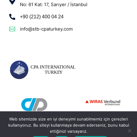
No: 61 Kat: 17, Sarıyer / İstanbul
+90 (212) 400 04 24
info@stb-cpaturkey.com
Web sitemizde size en iyi deneyimi sunabilmemiz için çerezleri
kullanıyoruz. Bu siteyi kullanmaya devam ederseniz, bunu kabul
ettiğinizi varsayarız.