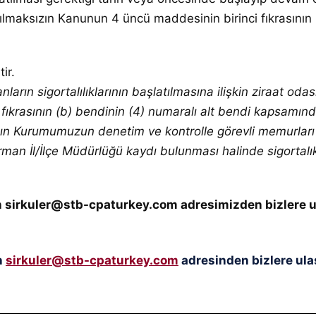
kılmaksızın Kanunun 4 üncü maddesinin birinci fıkrasını
ir.
lanların sigortalılıklarının başlatılmasına ilişkin ziraat
rasının (b) bendinin (4) numaralı alt bendi kapsamındaki 
nın Kurumumuzun denetim ve kontrolle görevli memurları 
 Orman İl/İlçe Müdürlüğü kaydı bulunması halinde sigortalı
çin sirkuler@stb-cpaturkey.com adresimizden bizlere u
n
sirkuler@stb-cpaturkey.com
adresinden bizlere ulaş