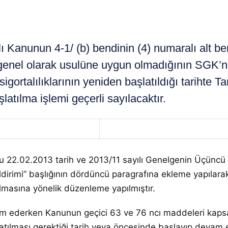
anunun 4-1/ (b) bendinin (4) numaralı alt ben
ın genel olarak usulüne uygun olmadığının SGK’n
sigortalılıklarının yeniden başlatıldığı tarihte 
latılma işlemi geçerli sayılacaktır.
ulu 22.02.2013 tarih ve 2013/11 sayılı Genelgenin Üçüncü
ildirimi” başlığının dördüncü paragrafına ekleme yapılarak
 olmasına yönelik düzenleme yapılmıştır.
am ederken Kanunun geçici 63 ve 76 ncı maddeleri kapsam
latılması gerektiği tarih veya öncesinde başlayıp devam