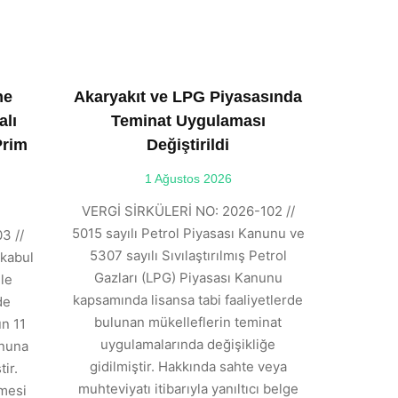
ne
Akaryakıt ve LPG Piyasasında
alı
Teminat Uygulaması
Prim
Değiştirildi
1 Ağustos 2026
VERGİ SİRKÜLERİ NO: 2026-102 //
5015 sayılı Petrol Piyasası Kanunu ve
3 //
5307 sayılı Sıvılaştırılmış Petrol
kabul
Gazları (LPG) Piyasası Kanunu
ile
kapsamında lisansa tabi faaliyetlerde
de
bulunan mükelleflerin teminat
n 11
uygulamalarında değişikliğe
anuna
gidilmiştir. Hakkında sahte veya
ir.
muhteviyatı itibarıyla yanıltıcı belge
tmesi