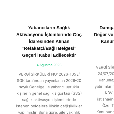
Yabancıların Sağlık
Damga
Aktivasyonu İşlemlerinde Göç
Değer ve
İdaresinden Alınan
Kanun
“Refakatçi/Bağlı Belgesi”
Geçerli Kabul Edilecektir
4 Ağustos 2026
VERGİ SİR
24/07/202
VERGİ SİRKÜLERİ NO: 2026-105 //
Kanunla;
SGK tarafından yayımlanan 2026-20
yatırımlar
sayılı Genelge ile yabancı uyruklu
KDV 
kişilerin genel sağlık sigortası (GSS)
istisna/in
sağlık aktivasyon işlemlerinde
Özel T
istenen belgelere ilişkin değişiklikler
Kanununda
yapılmıştır. Buna göre, aile yakınlık