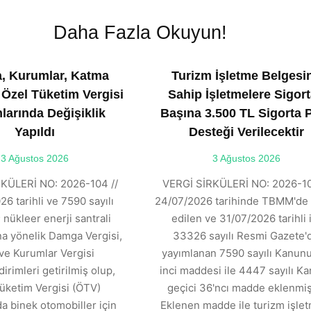
Daha Fazla Okuyun!
, Kurumlar, Katma
Turizm İşletme Belgesi
 Özel Tüketim Vergisi
Sahip İşletmelere Sigort
larında Değişiklik
Başına 3.500 TL Sigorta 
Yapıldı
Desteği Verilecektir
3 Ağustos 2026
3 Ağustos 2026
KÜLERİ NO: 2026-104 //
VERGİ SİRKÜLERİ NO: 2026-10
6 tarihli ve 7590 sayılı
24/07/2026 tarihinde TBMM'de 
 nükleer enerji santrali
edilen ve 31/07/2026 tarihli 
ına yönelik Damga Vergisi,
33326 sayılı Resmi Gazete'
ve Kurumlar Vergisi
yayımlanan 7590 sayılı Kanunu
dirimleri getirilmiş olup,
inci maddesi ile 4447 sayılı K
üketim Vergisi (ÖTV)
geçici 36'ncı madde eklenmişt
 binek otomobiller için
Eklenen madde ile turizm işle