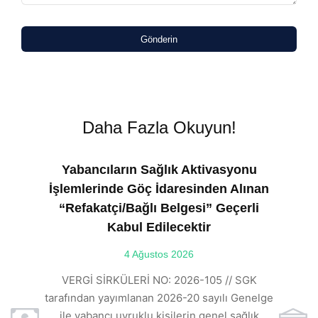
Gönderin
Daha Fazla Okuyun!
Yabancıların Sağlık Aktivasyonu
İşlemlerinde Göç İdaresinden Alınan
“Refakatçi/Bağlı Belgesi” Geçerli
Kabul Edilecektir
ılı
4 Ağustos 2026
VE
ı
t
VERGİ SİRKÜLERİ NO: 2026-105 // SGK
rde
s
tarafından yayımlanan 2026-20 sayılı Genelge
ile yabancı uyruklu kişilerin genel sağlık