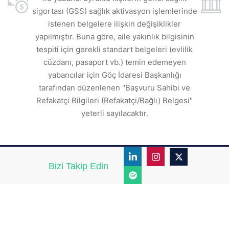
sigortası (GSS) sağlık aktivasyon işlemlerinde
a
istenen belgelere ilişkin değişiklikler
den
s
yapılmıştır. Buna göre, aile yakınlık bilgisinin
tespiti için gerekli standart belgeleri (evlilik
ı
cüzdanı, pasaport vb.) temin edemeyen
r.
yabancılar için Göç İdaresi Başkanlığı
tarafından düzenlenen "Başvuru Sahibi ve
Refakatçi Bilgileri (Refakatçi/Bağlı) Belgesi"
yeterli sayılacaktır.
Bizi Takip Edin