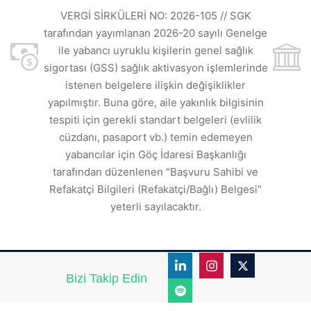
ı
t
VERGİ SİRKÜLERİ NO: 2026-105 // SGK
rde
s
tarafından yayımlanan 2026-20 sayılı Genelge
ile yabancı uyruklu kişilerin genel sağlık
sigortası (GSS) sağlık aktivasyon işlemlerinde
a
istenen belgelere ilişkin değişiklikler
den
s
yapılmıştır. Buna göre, aile yakınlık bilgisinin
tespiti için gerekli standart belgeleri (evlilik
ı
cüzdanı, pasaport vb.) temin edemeyen
r.
yabancılar için Göç İdaresi Başkanlığı
tarafından düzenlenen "Başvuru Sahibi ve
Refakatçi Bilgileri (Refakatçi/Bağlı) Belgesi"
yeterli sayılacaktır.
Bizi Takip Edin