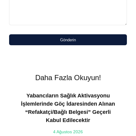
Gönderin
Daha Fazla Okuyun!
Yabancıların Sağlık Aktivasyonu
İşlemlerinde Göç İdaresinden Alınan
“Refakatçi/Bağlı Belgesi” Geçerli
Kabul Edilecektir
ılı
4 Ağustos 2026
VE