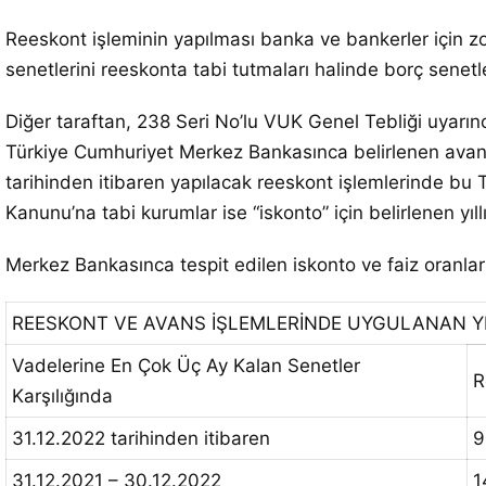
Reeskont işleminin yapılması banka ve bankerler için zoru
senetlerini reeskonta tabi tutmaları halinde borç senetl
Diğer taraftan, 238 Seri No’lu VUK Genel Tebliği uyarınc
Türkiye Cumhuriyet Merkez Bankasınca belirlenen avans f
tarihinden itibaren yapılacak reeskont işlemlerinde bu Te
Kanunu’na tabi kurumlar ise “iskonto” için belirlenen yıll
Merkez Bankasınca tespit edilen iskonto ve faiz oranları 
REESKONT VE AVANS İŞLEMLERİNDE UYGULANAN YIL
Vadelerine En Çok Üç Ay Kalan Senetler
R
Karşılığında
31.12.2022 tarihinden itibaren
9
31.12.2021 – 30.12.2022
1