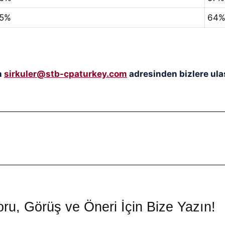
5%
64
n
sirkuler@stb-cpaturkey.com
adresinden bizlere ulaş
ru, Görüş ve Öneri İçin Bize Yazın!