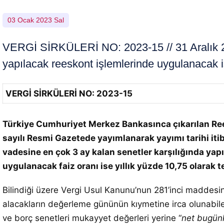
03 Ocak 2023 Sal
VERGİ SİRKÜLERİ NO: 2023-15 // 31 Aralık 202
yapılacak reeskont işlemlerinde uygulanacak is
VERGİ SİRKÜLERİ NO: 2023-15
Türkiye Cumhuriyet Merkez Bankasınca çıkarılan Rees
sayılı Resmi Gazetede yayımlanarak yayımı tarihi itiba
vadesine en çok 3 ay kalan senetler karşılığında yap
uygulanacak faiz oranı ise yıllık yüzde 10,75 olarak te
Bilindiği üzere Vergi Usul Kanunu’nun 281’inci maddes
alacakların değerleme gününün kıymetine irca olunabilec
ve borç senetleri mukayyet değerleri yerine “
net bugün