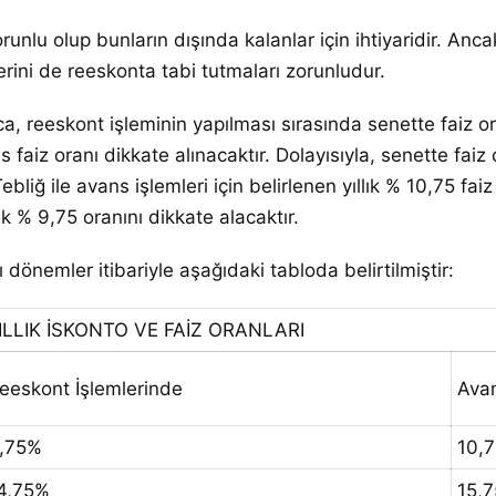
nlu olup bunların dışında kalanlar için ihtiyaridir. Ancak
erini de reeskonta tabi tutmaları zorunludur.
a, reeskont işleminin yapılması sırasında senette faiz or
aiz oranı dikkate alınacaktır. Dolayısıyla, senette faiz 
bliğ ile avans işlemleri için belirlenen yıllık % 10,75 f
ık % 9,75 oranını dikkate alacaktır.
dönemler itibariyle aşağıdaki tabloda belirtilmiştir:
LIK İSKONTO VE FAİZ ORANLARI
eeskont İşlemlerinde
Avan
,75%
10,
4,75%
15,