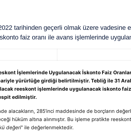
2 tarihinden geçerli olmak üzere vadesine en 
konto faiz oranı ile avans işlemlerinde uygulana
kont İşlemlerinde Uygulanacak İskonto Faiz Oranlarına
riyle yürürlüğe girdiği belirtilmiştir. Tebliğ ile 31 A
ılacak reeskont işlemlerinde uygulanacak iskonto faiz 
spit edilmiştir.
inde alacakların, 285’inci maddesinde de borçların değ
eği hüküm altına alınmıştır. Bu işleme pratikte reeskont
kü değeri
” ile değerlenmektedir.