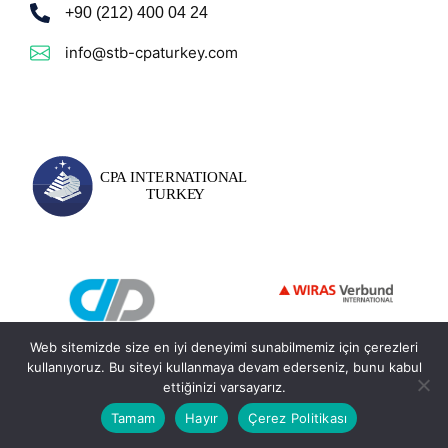
+90 (212) 400 04 24
info@stb-cpaturkey.com
Web sitemizde size en iyi deneyimi sunabilmemiz için çerezleri
kullanıyoruz. Bu siteyi kullanmaya devam ederseniz, bunu kabul
ettiğinizi varsayarız.
© 2026 - STB CPA International Turkey. Tüm Hakları Saklıdır.
Tamam
Hayır
Çerez Politikası