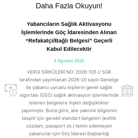
Daha Fazla Okuyun!
Yabancıların Sağlık Aktivasyonu
İşlemlerinde Göç İdaresinden Alınan
“Refakatçi/Bağlı Belgesi” Geçerli
Kabul Edilecektir
ılı
4 Ağustos 2026
VE
ı
t
VERGİ SİRKÜLERİ NO: 2026-105 // SGK
rde
s
tarafından yayımlanan 2026-20 sayılı Genelge
ile yabancı uyruklu kişilerin genel sağlık
sigortası (GSS) sağlık aktivasyon işlemlerinde
a
istenen belgelere ilişkin değişiklikler
den
s
yapılmıştır. Buna göre, aile yakınlık bilgisinin
tespiti için gerekli standart belgeleri (evlilik
ı
cüzdanı, pasaport vb.) temin edemeyen
r.
yabancılar için Göç İdaresi Başkanlığı