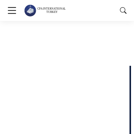
Finansal Hizmetler
Finansal hizmetler sektörü; yüksek regülasyon
baskısı, yoğun raporlama yükümlülükleri, sermaye
yeterliliği beklentileri ve risk yönetimi gereklilikleri
nedeniyle muhasebe ve denetim süreçlerinde özel
uzmanlık gerektirir. Bankalar, ödeme kuruluşları,
sigorta şirketleri, yatırım firmaları ve diğer finansal
kuruluşlar için yalnızca yasal kayıtların tutulması
yeterli değildir; finansal verilerin doğru