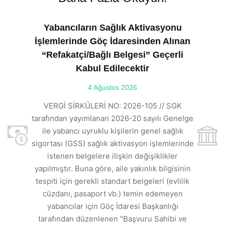
Yabancıların Sağlık Aktivasyonu
İşlemlerinde Göç İdaresinden Alınan
“Refakatçi/Bağlı Belgesi” Geçerli
Kabul Edilecektir
ılı
4 Ağustos 2026
VE
ı
t
VERGİ SİRKÜLERİ NO: 2026-105 // SGK
rde
s
tarafından yayımlanan 2026-20 sayılı Genelge
ile yabancı uyruklu kişilerin genel sağlık
sigortası (GSS) sağlık aktivasyon işlemlerinde
a
istenen belgelere ilişkin değişiklikler
den
s
yapılmıştır. Buna göre, aile yakınlık bilgisinin
tespiti için gerekli standart belgeleri (evlilik
ı
cüzdanı, pasaport vb.) temin edemeyen
r.
yabancılar için Göç İdaresi Başkanlığı
tarafından düzenlenen "Başvuru Sahibi ve