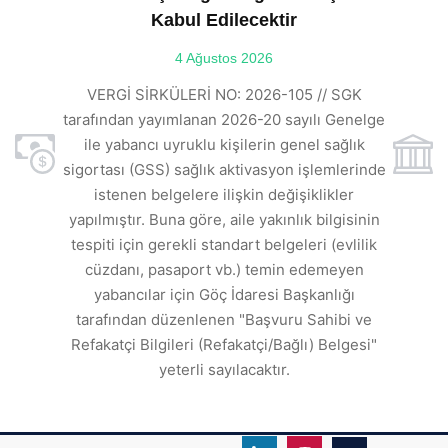
Kabul Edilecektir
ılı
4 Ağustos 2026
VE
ı
t
VERGİ SİRKÜLERİ NO: 2026-105 // SGK
rde
s
tarafından yayımlanan 2026-20 sayılı Genelge
ile yabancı uyruklu kişilerin genel sağlık
sigortası (GSS) sağlık aktivasyon işlemlerinde
a
istenen belgelere ilişkin değişiklikler
den
s
yapılmıştır. Buna göre, aile yakınlık bilgisinin
tespiti için gerekli standart belgeleri (evlilik
ı
cüzdanı, pasaport vb.) temin edemeyen
r.
yabancılar için Göç İdaresi Başkanlığı
tarafından düzenlenen "Başvuru Sahibi ve
Refakatçi Bilgileri (Refakatçi/Bağlı) Belgesi"
yeterli sayılacaktır.