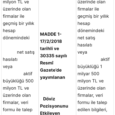
milyon TL ve
üzerinde olan
üzerinde olan
firmalar ile
firmalar ile
geçmiş bir yıllık
geçmiş bir yıllık
hesap
hesap
dönemindeki
MADDE
1-
dönemindeki
net satış
17/2/2018
hasılatı
tarihli ve
net satış
veya
30335 sayılı
hasılatı
aktif
Resmî
veya
büyüklüğü 1
Gazete’de
aktif
milyar 500
yayımlanan
büyüklüğü 500
milyon TL ve
milyon TL ve
üzerinde olan
üzerinde olan
firmalar, veri
Döviz
firmalar, veri
formu ile talep
Pozisyonunu
formu ile talep
edilen bilgileri,
Etkileyen