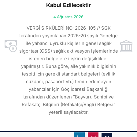
Kabul Edilecektir
ılı
4 Ağustos 2026
VE
ı
t
VERGİ SİRKÜLERİ NO: 2026-105 // SGK
rde
s
tarafından yayımlanan 2026-20 sayılı Genelge
ile yabancı uyruklu kişilerin genel sağlık
sigortası (GSS) sağlık aktivasyon işlemlerinde
a
istenen belgelere ilişkin değişiklikler
den
s
yapılmıştır. Buna göre, aile yakınlık bilgisinin
tespiti için gerekli standart belgeleri (evlilik
ı
cüzdanı, pasaport vb.) temin edemeyen
r.
yabancılar için Göç İdaresi Başkanlığı
tarafından düzenlenen "Başvuru Sahibi ve
Refakatçi Bilgileri (Refakatçi/Bağlı) Belgesi"
yeterli sayılacaktır.