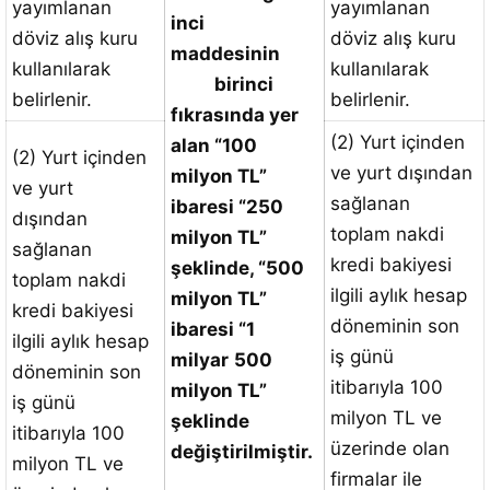
yayımlanan
yayımlanan
inci
döviz alış kuru
döviz alış kuru
maddesinin
kullanılarak
kullanılarak
birinci
belirlenir.
belirlenir.
fıkrasında yer
(2) Yurt içinden
alan “100
(2) Yurt içinden
ve yurt dışından
milyon TL”
ve yurt
sağlanan
ibaresi “250
dışından
toplam nakdi
milyon TL”
sağlanan
kredi bakiyesi
şeklinde, “500
toplam nakdi
ilgili aylık hesap
milyon TL”
kredi bakiyesi
döneminin son
ibaresi “1
ilgili aylık hesap
iş günü
milyar
500
döneminin son
itibarıyla 100
milyon TL”
iş günü
milyon TL ve
şeklinde
itibarıyla 100
üzerinde olan
değiştirilmiştir.
milyon TL ve
firmalar ile