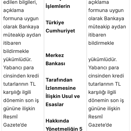
edilen bilgileri,
açıklama
İşlemlerin
açıklama
formuna uygun
formuna uygun
olarak Bankaya
Türkiye
olarak Bankaya
müteakip aydan
Cumhuriyet
müteakip aydan
itibaren
itibaren
bildirmekle
bildirmekle
Merkez
yükümlüdür.
yükümlüdür.
Bankası
Yabancı para
Yabancı para
cinsinden kredi
cinsinden kredi
Tarafından
tutarlarının TL
tutarlarının TL
İzlenmesine
karşılığı ilgili
karşılığı ilgili
İlişkin Usul ve
dönemin son iş
dönemin son iş
Esaslar
gününe ilişkin
gününe ilişkin
Resmî
Resmî
Hakkında
Gazete’de
Gazete’de
Yönetmeliğin 5