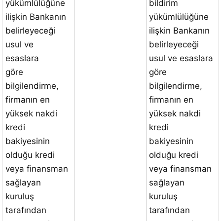
yükümlülüğüne
bildirim
ilişkin Bankanın
yükümlülüğüne
belirleyeceği
ilişkin Bankanın
usul ve
belirleyeceği
esaslara
usul ve esaslara
göre
göre
bilgilendirme,
bilgilendirme,
firmanın en
firmanın en
yüksek nakdi
yüksek nakdi
kredi
kredi
bakiyesinin
bakiyesinin
olduğu kredi
olduğu kredi
veya finansman
veya finansman
sağlayan
sağlayan
kuruluş
kuruluş
tarafından
tarafından