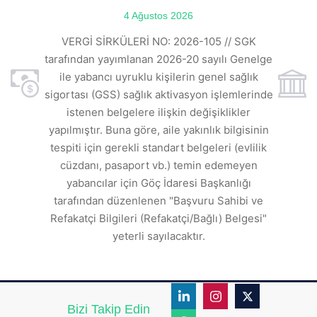
ılı
4 Ağustos 2026
VE
ı
t
VERGİ SİRKÜLERİ NO: 2026-105 // SGK
rde
s
tarafından yayımlanan 2026-20 sayılı Genelge
ile yabancı uyruklu kişilerin genel sağlık
sigortası (GSS) sağlık aktivasyon işlemlerinde
a
istenen belgelere ilişkin değişiklikler
den
s
yapılmıştır. Buna göre, aile yakınlık bilgisinin
tespiti için gerekli standart belgeleri (evlilik
ı
cüzdanı, pasaport vb.) temin edemeyen
r.
yabancılar için Göç İdaresi Başkanlığı
tarafından düzenlenen "Başvuru Sahibi ve
Refakatçi Bilgileri (Refakatçi/Bağlı) Belgesi"
yeterli sayılacaktır.
Bizi Takip Edin