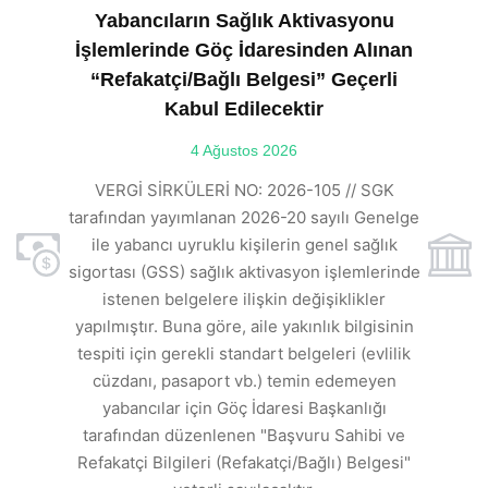
Yabancıların Sağlık Aktivasyonu
İşlemlerinde Göç İdaresinden Alınan
“Refakatçi/Bağlı Belgesi” Geçerli
Kabul Edilecektir
ılı
4 Ağustos 2026
VE
ı
t
VERGİ SİRKÜLERİ NO: 2026-105 // SGK
rde
s
tarafından yayımlanan 2026-20 sayılı Genelge
ile yabancı uyruklu kişilerin genel sağlık
sigortası (GSS) sağlık aktivasyon işlemlerinde
a
istenen belgelere ilişkin değişiklikler
den
s
yapılmıştır. Buna göre, aile yakınlık bilgisinin
tespiti için gerekli standart belgeleri (evlilik
ı
cüzdanı, pasaport vb.) temin edemeyen
r.
yabancılar için Göç İdaresi Başkanlığı
tarafından düzenlenen "Başvuru Sahibi ve
Refakatçi Bilgileri (Refakatçi/Bağlı) Belgesi"