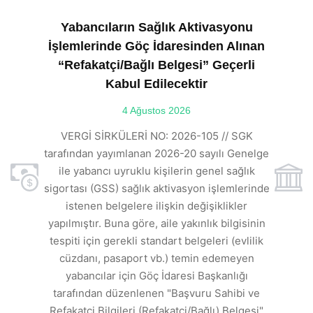
Yabancıların Sağlık Aktivasyonu
İşlemlerinde Göç İdaresinden Alınan
“Refakatçi/Bağlı Belgesi” Geçerli
Kabul Edilecektir
ılı
4 Ağustos 2026
VE
ı
t
VERGİ SİRKÜLERİ NO: 2026-105 // SGK
rde
s
tarafından yayımlanan 2026-20 sayılı Genelge
ile yabancı uyruklu kişilerin genel sağlık
sigortası (GSS) sağlık aktivasyon işlemlerinde
a
istenen belgelere ilişkin değişiklikler
den
s
yapılmıştır. Buna göre, aile yakınlık bilgisinin
tespiti için gerekli standart belgeleri (evlilik
ı
cüzdanı, pasaport vb.) temin edemeyen
r.
yabancılar için Göç İdaresi Başkanlığı
tarafından düzenlenen "Başvuru Sahibi ve
Refakatçi Bilgileri (Refakatçi/Bağlı) Belgesi"