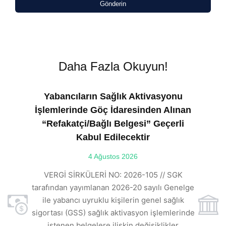
Gönderin
Daha Fazla Okuyun!
Yabancıların Sağlık Aktivasyonu
İşlemlerinde Göç İdaresinden Alınan
“Refakatçi/Bağlı Belgesi” Geçerli
Kabul Edilecektir
ılı
4 Ağustos 2026
VE
ı
t
VERGİ SİRKÜLERİ NO: 2026-105 // SGK
rde
s
tarafından yayımlanan 2026-20 sayılı Genelge
ile yabancı uyruklu kişilerin genel sağlık
sigortası (GSS) sağlık aktivasyon işlemlerinde
a
istenen belgelere ilişkin değişiklikler