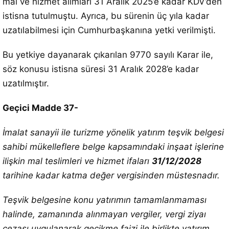
mal ve hizmet alımları 31 Aralık 2025’e kadar KDV’den
istisna tutulmuştu. Ayrıca, bu sürenin üç yıla kadar
uzatılabilmesi için Cumhurbaşkanına yetki verilmişti.
Bu yetkiye dayanarak çıkarılan 9770 sayılı Karar ile,
söz konusu istisna süresi 31 Aralık 2028’e kadar
uzatılmıştır.
Geçici Madde 37-
İmalat sanayii ile turizme yönelik yatırım teşvik belgesi
sahibi mükelleflere belge kapsamındaki inşaat işlerine
ilişkin mal teslimleri ve hizmet ifaları
31/12/2028
tarihine kadar katma değer vergisinden müstesnadır.
Teşvik belgesine konu yatırımın tamamlanmaması
halinde, zamanında alınmayan vergiler, vergi ziyaı
cezası uygulanarak gecikme faizi ile birlikte yatırım