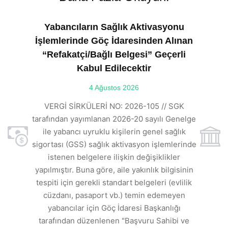
Yabancıların Sağlık Aktivasyonu
İşlemlerinde Göç İdaresinden Alınan
“Refakatçi/Bağlı Belgesi” Geçerli
Kabul Edilecektir
ılı
4 Ağustos 2026
VE
ı
t
VERGİ SİRKÜLERİ NO: 2026-105 // SGK
rde
s
tarafından yayımlanan 2026-20 sayılı Genelge
ile yabancı uyruklu kişilerin genel sağlık
sigortası (GSS) sağlık aktivasyon işlemlerinde
a
istenen belgelere ilişkin değişiklikler
den
s
yapılmıştır. Buna göre, aile yakınlık bilgisinin
tespiti için gerekli standart belgeleri (evlilik
ı
cüzdanı, pasaport vb.) temin edemeyen
r.
yabancılar için Göç İdaresi Başkanlığı
tarafından düzenlenen "Başvuru Sahibi ve