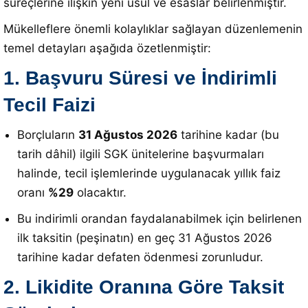
süreçlerine ilişkin yeni usul ve esaslar belirlenmiştir
.
Mükelleflere önemli kolaylıklar sağlayan düzenlemenin
temel detayları aşağıda özetlenmiştir:
1. Başvuru Süresi ve İndirimli
Tecil Faizi
Borçluların
31 Ağustos 2026
tarihine kadar (bu
tarih dâhil) ilgili SGK ünitelerine başvurmaları
halinde, tecil işlemlerinde uygulanacak yıllık faiz
oranı
%29
olacaktır
.
Bu indirimli orandan faydalanabilmek için belirlenen
ilk taksitin (peşinatın) en geç 31 Ağustos 2026
tarihine kadar defaten ödenmesi zorunludur
.
2. Likidite Oranına Göre Taksit