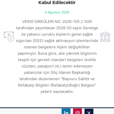
Kabul Edilecektir
ılı
4 Ağustos 2026
VE
ı
t
VERGİ SİRKÜLERİ NO: 2026-105 // SGK
rde
s
tarafından yayımlanan 2026-20 sayılı Genelge
ile yabancı uyruklu kişilerin genel sağlık
sigortası (GSS) sağlık aktivasyon işlemlerinde
a
istenen belgelere ilişkin değişiklikler
den
s
yapılmıştır. Buna göre, aile yakınlık bilgisinin
tespiti için gerekli standart belgeleri (evlilik
ı
cüzdanı, pasaport vb.) temin edemeyen
r.
yabancılar için Göç İdaresi Başkanlığı
tarafından düzenlenen "Başvuru Sahibi ve
Refakatçi Bilgileri (Refakatçi/Bağlı) Belgesi"
yeterli sayılacaktır.