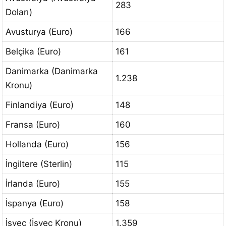
283
Doları)
Avusturya (Euro)
166
Belçika (Euro)
161
Danimarka (Danimarka
1.238
Kronu)
Finlandiya (Euro)
148
Fransa (Euro)
160
Hollanda (Euro)
156
İngiltere (Sterlin)
115
İrlanda (Euro)
155
İspanya (Euro)
158
İsveç (İsveç Kronu)
1.359