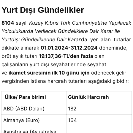
Yurt Dışı Gündelikler
8104
sayılı
Kuzey Kıbrıs Türk Cumhuriyeti’ne Yapılacak
Yolculuklarda Verilecek Gündeliklere Dair Karar ile
Yurtdışı Gündeliklerine Dair Karar
’da yer alan tutarlar
dikkate alınarak
01.01.2024-31.12.2024
döneminde,
brüt aylık tutarı
19.137,36
-TL’den fazla
olan
çalışanların yurt dışı seyahatlerinde seyahat
ve
ikamet süresinin ilk 10 günü için
ödenecek gelir
vergisinden istisna harcırah tutarları aşağıdaki gibidir:
Ülke/ Para birimi
Günlük Harcırah
ABD (ABD Doları)
182
Almanya (Euro)
164
Avustralya (Avustralya