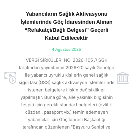
Yabancıların Sağlık Aktivasyonu
İşlemlerinde Göç İdaresinden Alınan
“Refakatçi/Bağlı Belgesi” Geçerli
Kabul Edilecektir
ılı
4 Ağustos 2026
VE
ı
t
VERGİ SİRKÜLERİ NO: 2026-105 // SGK
rde
s
tarafından yayımlanan 2026-20 sayılı Genelge
ile yabancı uyruklu kişilerin genel sağlık
sigortası (GSS) sağlık aktivasyon işlemlerinde
a
istenen belgelere ilişkin değişiklikler
den
s
yapılmıştır. Buna göre, aile yakınlık bilgisinin
tespiti için gerekli standart belgeleri (evlilik
ı
cüzdanı, pasaport vb.) temin edemeyen
r.
yabancılar için Göç İdaresi Başkanlığı
tarafından düzenlenen "Başvuru Sahibi ve