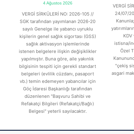
4 Ağustos 2026
VERGİ SİR
24/07/202
VERGİ SİRKÜLERİ NO: 2026-105 //
Kanunla;
SGK tarafından yayımlanan 2026-20
yatırımlar
sayılı Genelge ile yabancı uyruklu
KDV 
kişilerin genel sağlık sigortası (GSS)
istisna/in
sağlık aktivasyon işlemlerinde
Özel T
istenen belgelere ilişkin değişiklikler
Kanununda
yapılmıştır. Buna göre, aile yakınlık
"çekiş si
bilgisinin tespiti için gerekli standart
asgari mak
belgeleri (evlilik cüzdanı, pasaport
vb.) temin edemeyen yabancılar için
Göç İdaresi Başkanlığı tarafından
düzenlenen "Başvuru Sahibi ve
Refakatçi Bilgileri (Refakatçi/Bağlı)
Belgesi" yeterli sayılacaktır.