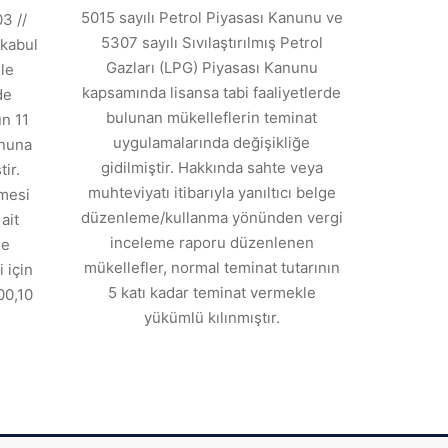
5015 sayılı Petrol Piyasası Kanunu ve
3 //
5307 sayılı Sıvılaştırılmış Petrol
kabul
Gazları (LPG) Piyasası Kanunu
ile
kapsamında lisansa tabi faaliyetlerde
de
bulunan mükelleflerin teminat
n 11
uygulamalarında değişikliğe
anuna
gidilmiştir. Hakkında sahte veya
ir.
muhteviyatı itibarıyla yanıltıcı belge
tmesi
düzenleme/kullanma yönünden vergi
ait
inceleme raporu düzenlenen
de
mükellefler, normal teminat tutarının
 için
5 katı kadar teminat vermekle
00,10
yükümlü kılınmıştır.