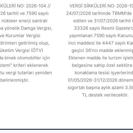
KÜLERİ NO: 2026-104 //
VERGİ SİRKÜLERİ NO: 2026-10
6 tarihli ve 7590 sayılı
24/07/2026 tarihinde TBMM'de 
 nükleer enerji santrali
edilen ve 31/07/2026 tarihli 
ına yönelik Damga Vergisi,
33326 sayılı Resmi Gazete'
ve Kurumlar Vergisi
yayımlanan 7590 sayılı Kanunu
dirimleri getirilmiş olup,
inci maddesi ile 4447 sayılı K
üketim Vergisi (ÖTV)
geçici 36'ncı madde eklenmişt
 binek otomobiller için
Eklenen madde ile turizm işle
stemi" kriteri eklenerek
belgesine sahip özel sektöre 
tu vergi tutarları yeniden
konaklama tesisi işyerlerin
belirlenmiştir.
01/05/2026-31/12/2026 dönemi
sigortalı başına aylık azami 3.5
TL destek verilecektir.