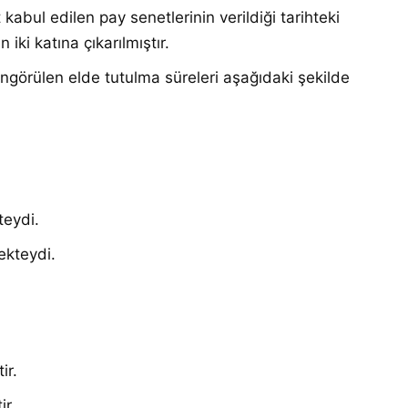
 kabul edilen pay senetlerinin verildiği tarihteki
 iki katına çıkarılmıştır
.
 öngörülen elde tutulma süreleri aşağıdaki şekilde
kteydi
.
mekteydi
.
ir
.
ir
.