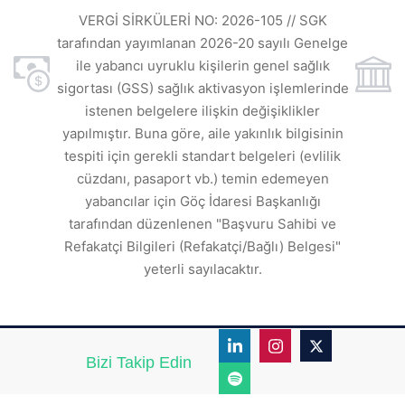
ı
t
VERGİ SİRKÜLERİ NO: 2026-105 // SGK
rde
s
tarafından yayımlanan 2026-20 sayılı Genelge
ile yabancı uyruklu kişilerin genel sağlık
sigortası (GSS) sağlık aktivasyon işlemlerinde
a
istenen belgelere ilişkin değişiklikler
den
s
yapılmıştır. Buna göre, aile yakınlık bilgisinin
tespiti için gerekli standart belgeleri (evlilik
ı
cüzdanı, pasaport vb.) temin edemeyen
r.
yabancılar için Göç İdaresi Başkanlığı
tarafından düzenlenen "Başvuru Sahibi ve
Refakatçi Bilgileri (Refakatçi/Bağlı) Belgesi"
yeterli sayılacaktır.
Bizi Takip Edin