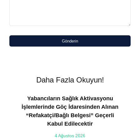
Gönderin
Daha Fazla Okuyun!
Yabancıların Sağlık Aktivasyonu
İşlemlerinde Göç İdaresinden Alınan
“Refakatçi/Bağlı Belgesi” Geçerli
Kabul Edilecektir
ılı
4 Ağustos 2026
VE