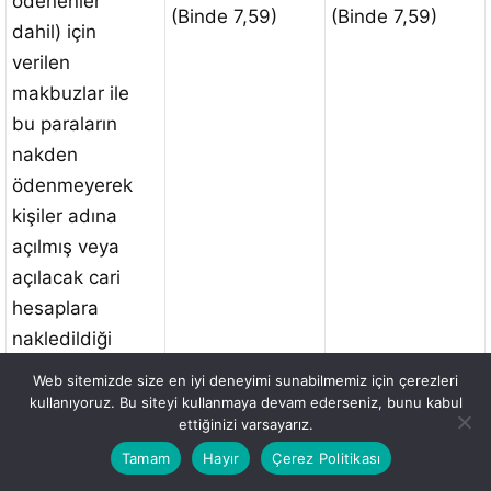
ödenenler
(Binde 7,59)
(Binde 7,59)
dahil) için
verilen
makbuzlar ile
bu paraların
nakden
ödenmeyerek
kişiler adına
açılmış veya
açılacak cari
hesaplara
nakledildiği
veya emir ve
Web sitemizde size en iyi deneyimi sunabilmemiz için çerezleri
havalelerine
kullanıyoruz. Bu siteyi kullanmaya devam ederseniz, bunu kabul
ettiğinizi varsayarız.
tediye
Tamam
Hayır
Çerez Politikası
olunduğu