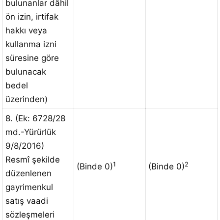
bulunanlar dâhil
ön izin, irtifak
hakkı veya
kullanma izni
süresine göre
bulunacak
bedel
üzerinden)
8. (Ek: 6728/28
md.-Yürürlük
9/8/2016)
Resmî şekilde
1
2
(Binde 0)
(Binde 0)
düzenlenen
gayrimenkul
satış vaadi
sözleşmeleri