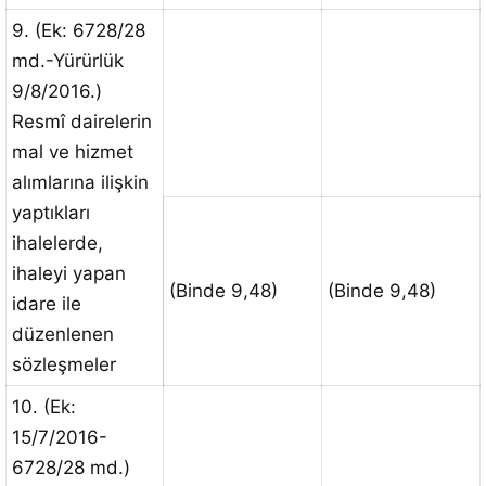
9. (Ek: 6728/28
md.-Yürürlük
9/8/2016.)
Resmî dairelerin
mal ve hizmet
alımlarına ilişkin
yaptıkları
ihalelerde,
ihaleyi yapan
(Binde 9,48)
(Binde 9,48)
idare ile
düzenlenen
sözleşmeler
10. (Ek:
15/7/2016-
6728/28 md.)