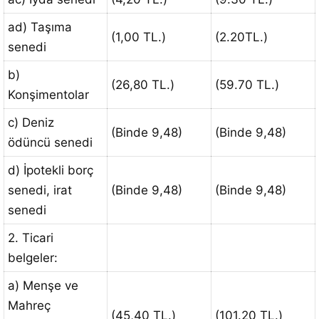
ad) Taşıma
(1,00 TL.)
(2.20TL.)
senedi
b)
(26,80 TL.)
(59.70 TL.)
Konşimentolar
c) Deniz
(Binde 9,48)
(Binde 9,48)
ödüncü senedi
d) İpotekli borç
senedi, irat
(Binde 9,48)
(Binde 9,48)
senedi
2. Ticari
belgeler:
a) Menşe ve
Mahreç
(45,40 TL.)
(101.20 TL.)