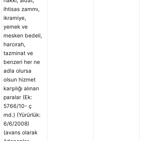
hakkı, aidat,
ihtisas zammı,
ikramiye,
yemek ve
mesken bedeli,
harcırah,
tazminat ve
benzeri her ne
adla olursa
olsun hizmet
karşılığı alınan
paralar (Ek:
5766/10- ç
md.) (Yürürlük:
6/6/2008)
(avans olarak