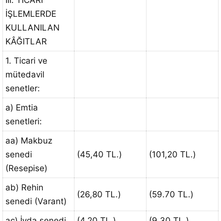
III. TİCARİ
İŞLEMLERDE
KULLANILAN
KÂĞITLAR
1. Ticari ve
mütedavil
senetler:
a) Emtia
senetleri:
aa) Makbuz
senedi
(45,40 TL.)
(101,20 TL.)
(Resepise)
ab) Rehin
(26,80 TL.)
(59.70 TL.)
senedi (Varant)
ac) İyda senedi
(4,20 TL.)
(9.30 TL.)