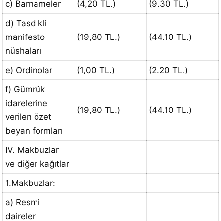
c) Barnameler
(4,20 TL.)
(9.30 TL.)
d) Tasdikli
manifesto
(19,80 TL.)
(44.10 TL.)
nüshaları
e) Ordinolar
(1,00 TL.)
(2.20 TL.)
f) Gümrük
idarelerine
(19,80 TL.)
(44.10 TL.)
verilen özet
beyan formları
IV. Makbuzlar
ve diğer kağıtlar
1.Makbuzlar:
a) Resmi
daireler