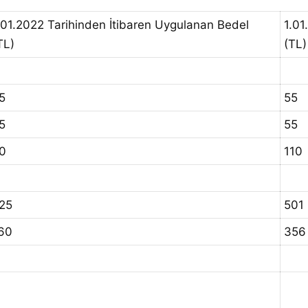
.01.2022 Tarihinden İtibaren Uygulanan Bedel
1.01
TL)
(TL)
5
55
5
55
0
110
25
501
60
356