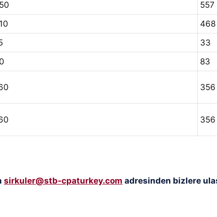
50
557
10
468
5
33
0
83
60
356
60
356
n
sirkuler@stb-cpaturkey.com
adresinden bizlere ulaş