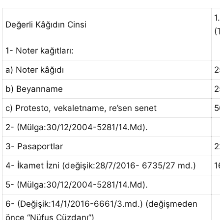
1
Değerli Kâğıdın Cinsi
(
1- Noter kağıtları:
a) Noter kâğıdı
2
b) Beyanname
2
c) Protesto, vekaletname, re’sen senet
5
2- (Mülga:30/12/2004-5281/14.Md).
3- Pasaportlar
2
4- İkamet İzni (değişik:28/7/2016- 6735/27 md.)
1
5- (Mülga:30/12/2004-5281/14.Md).
6- (Değişik:14/1/2016-6661/3.md.) (değişmeden
önce “Nüfus Cüzdanı”)