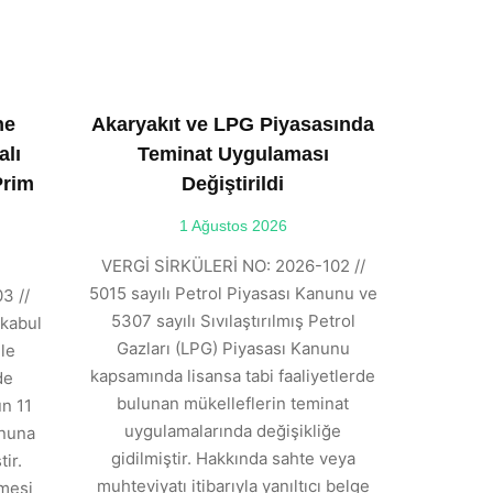
ne
Akaryakıt ve LPG Piyasasında
alı
Teminat Uygulaması
Prim
Değiştirildi
1 Ağustos 2026
VERGİ SİRKÜLERİ NO: 2026-102 //
5015 sayılı Petrol Piyasası Kanunu ve
3 //
5307 sayılı Sıvılaştırılmış Petrol
kabul
Gazları (LPG) Piyasası Kanunu
ile
kapsamında lisansa tabi faaliyetlerde
de
bulunan mükelleflerin teminat
n 11
uygulamalarında değişikliğe
anuna
gidilmiştir. Hakkında sahte veya
ir.
muhteviyatı itibarıyla yanıltıcı belge
tmesi