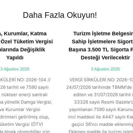
Daha Fazla Okuyun!
, Kurumlar, Katma
Turizm İşletme Belgesi
 Özel Tüketim Vergisi
Sahip İşletmelere Sigort
larında Değişiklik
Başına 3.500 TL Sigorta 
Yapıldı
Desteği Verilecektir
3 Ağustos 2026
3 Ağustos 2026
KÜLERİ NO: 2026-104 //
VERGİ SİRKÜLERİ NO: 2026-10
6 tarihli ve 7590 sayılı
24/07/2026 tarihinde TBMM'de 
 nükleer enerji santrali
edilen ve 31/07/2026 tarihli 
ına yönelik Damga Vergisi,
33326 sayılı Resmi Gazete'
ve Kurumlar Vergisi
yayımlanan 7590 sayılı Kanunu
dirimleri getirilmiş olup,
inci maddesi ile 4447 sayılı K
üketim Vergisi (ÖTV)
geçici 36'ncı madde eklenmişt
 binek otomobiller için
Eklenen madde ile turizm işle