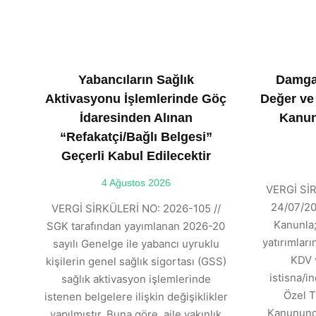
Yabancıların Sağlık
Damga
Aktivasyonu İşlemlerinde Göç
Değer ve
İdaresinden Alınan
Kanun
“Refakatçi/Bağlı Belgesi”
Geçerli Kabul Edilecektir
4 Ağustos 2026
VERGİ SİR
24/07/202
VERGİ SİRKÜLERİ NO: 2026-105 //
Kanunla;
SGK tarafından yayımlanan 2026-20
yatırımlar
sayılı Genelge ile yabancı uyruklu
KDV 
kişilerin genel sağlık sigortası (GSS)
istisna/in
sağlık aktivasyon işlemlerinde
Özel T
istenen belgelere ilişkin değişiklikler
Kanununda
yapılmıştır. Buna göre, aile yakınlık