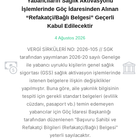
Yabancıların Sağlık Aktivasyonu
İşlemlerinde Göç İdaresinden Alınan
“Refakatçi/Bağlı Belgesi” Geçerli
Kabul Edilecektir
ılı
4 Ağustos 2026
VE
ı
t
VERGİ SİRKÜLERİ NO: 2026-105 // SGK
rde
s
tarafından yayımlanan 2026-20 sayılı Genelge
ile yabancı uyruklu kişilerin genel sağlık
sigortası (GSS) sağlık aktivasyon işlemlerinde
a
istenen belgelere ilişkin değişiklikler
den
s
yapılmıştır. Buna göre, aile yakınlık bilgisinin
tespiti için gerekli standart belgeleri (evlilik
ı
cüzdanı, pasaport vb.) temin edemeyen
r.
yabancılar için Göç İdaresi Başkanlığı
tarafından düzenlenen "Başvuru Sahibi ve
Refakatçi Bilgileri (Refakatçi/Bağlı) Belgesi"
yeterli sayılacaktır.